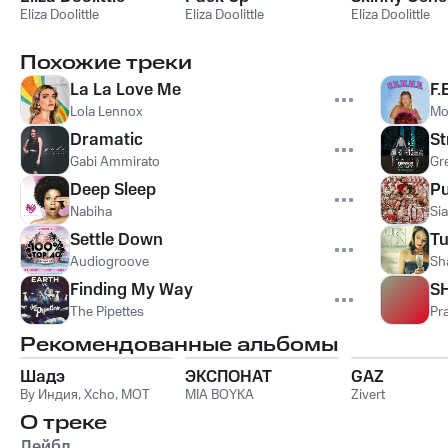
Eliza Doolittle
Eliza Doolittle
Eliza Doolittle
Похожие треки
La La Love Me
F.
Lola Lennox
Mo
Dramatic
St
Gabi Ammirato
Gr
Deep Sleep
Pu
Nabiha
Sia
Settle Down
Tu
Audiogroove
Sh
Finding My Way
SH
The Pipettes
Pr
Рекомендованные альбомы
Шадэ
ЭКСПОНАТ
GAZ
By Индия
,
Xcho
,
MOT
MIA BOYKA
Zivert
О треке
Лейбл