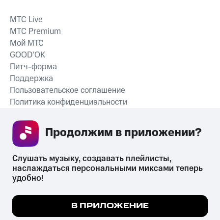
MTС Live
MTС Premium
Мой МТС
GOOD’OK
Питч-форма
Поддержка
Пользовательское соглашение
Политика конфиденциальности
Рекомендательные технологии
Продолжим в приложении? 
СКАЧАТЬ ПРИЛОЖЕНИЕ
Слушать музыку, создавать плейлисты, 
наслаждаться персональными миксами теперь 
удобно!
Незаконное потребление наркотических средств,
психотропных веществ, их аналогов причиняет вред здоровью,
Мы используем куки, чтобы на сайте все
В ПРИЛОЖЕНИЕ
их незаконный оборот запрещён и влечёт установленную
работало.
Подробнее
законодательством ответственность.