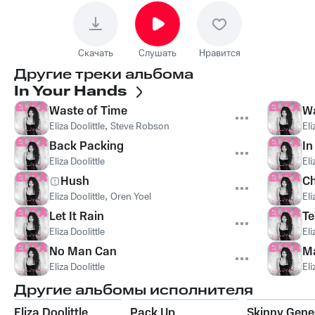
Скачать
Слушать
Нравится
Другие треки альбома
In Your Hands
Waste of Time
Wa
Eliza Doolittle
,
Steve Robson
Eli
Back Packing
In
Eliza Doolittle
Eli
Hush
C
Eliza Doolittle
,
Oren Yoel
Eli
Let It Rain
Te
Eliza Doolittle
Eli
No Man Can
Ma
Eliza Doolittle
Eli
Другие альбомы исполнителя
Eliza Doolittle
Pack Up
Skinny Gene