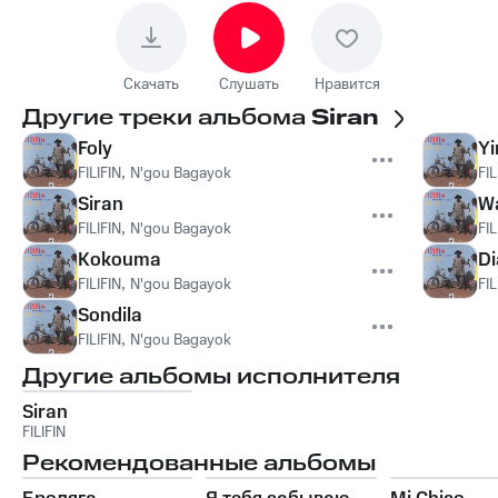
Скачать
Слушать
Нравится
Другие треки альбома
Siran
Foly
Yi
FILIFIN
,
N'gou Bagayok
FIL
Siran
Wa
FILIFIN
,
N'gou Bagayok
FIL
Kokouma
Di
FILIFIN
,
N'gou Bagayok
FIL
Sondila
FILIFIN
,
N'gou Bagayok
Другие альбомы исполнителя
Siran
FILIFIN
Рекомендованные альбомы