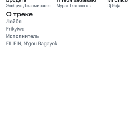
Бродяга
Я тебя забываю
Mi Chico
Эльбрус Джанмирзоев
Мурат Тхагалегов
Dj Goja
О треке
Лейбл
Frikyiwa
Исполнитель
FILIFIN, N'gou Bagayok