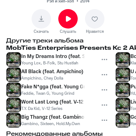
Рэп и хип-хоп
2014
Скачать
Слушать
Нравится
Другие треки альбома
MobTies Enterprises Presents Kc 2 Ak
In My Dreams Intro (feat. Stu Hustlah & B-Folk)
Bo
Young Lox
,
B-Folk
,
Stu Hustlah
Kla
All Black (feat. Ampichino)
U 
Ampichino
,
Chey Dolla
To
Fake N*gga (feat. Young Grind & Twan G)
Pu
Feddie
,
Twan G
,
Young Grind
Yd
Wont Last Long (feat. V-12 Series)
Li
T.Y. Da Kid
,
V-12 Series
To
Big Thangz (feat. Gambino & Hold.My.Own)
Go
Gambino
,
Sixteen
,
Hold.My.Own
Yo
Рекомендованные альбомы