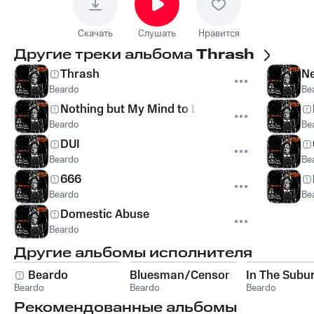
Скачать
Слушать
Нравится
Другие треки альбома
Thrash
Thrash
Ne
Beardo
Be
Nothing but My Mind to Lose
Beardo
Be
DUI
Beardo
Be
666
Beardo
Be
Domestic Abuse
Beardo
Другие альбомы исполнителя
Beardo
Bluesman/Censorship
In The Subu
Beardo
Beardo
Beardo
Рекомендованные альбомы