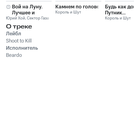
Вой на Луну.
Камнем по голове
Будь как до
Лучшее и
Король и Шут
Путник...
Юрий Хой
неизданное
,
Сектор Газа
Король и Шут
О треке
Лейбл
Shoot to Kill
Исполнитель
Beardo