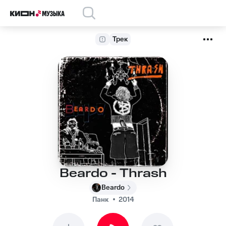
Трек
Beardo - Thrash
Beardo
Панк
2014