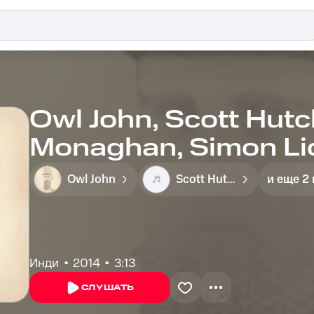
Owl John, Scott Hutc
Monaghan, Simon Lid
Silence
Owl John
Scott Hutchison
и еще 2
Инди
2014
3:13
СЛУШАТЬ