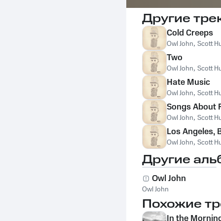
Другие тре
Cold Creeps
Owl John
,
Scott H
Two
Owl John
,
Scott H
Hate Music
Owl John
,
Scott H
Songs About 
Owl John
,
Scott H
Los Angeles, 
Owl John
,
Scott H
Другие аль
Owl John
Owl John
Похожие тр
In the Mornin