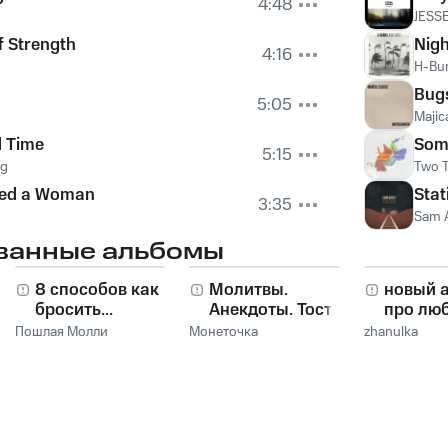
4:48
JESS
f Strength
Nig
4:16
H-Bu
Bugs
5:05
Majic
d Time
Some
5:15
ng
Two 
ved a Woman
Sta
3:35
Sam A
ванные альбомы
8 способов как
Молитвы.
новый 
бросить...
Анекдоты. Тосты.
про лю
Пошлая Молли
Монеточка
zhanulka