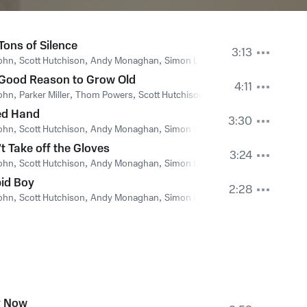
Tons of Silence
3:13
ohn
,
Scott Hutchison
,
Andy Monaghan
,
Simon Liddell
Good Reason to Grow Old
4:11
ohn
,
Parker Miller
,
Thom Powers
,
Scott Hutchison
,
Andy Monaghan
,
Simon
ed Hand
3:30
ohn
,
Scott Hutchison
,
Andy Monaghan
,
Simon Liddell
t Take off the Gloves
3:24
ohn
,
Scott Hutchison
,
Andy Monaghan
,
Simon Liddell
id Boy
2:28
ohn
,
Scott Hutchison
,
Andy Monaghan
,
Simon Liddell
y Now