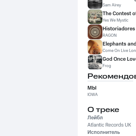
Sam Airey
The Contest o
Yes We Mystic
Historiadores
RAGON
Elephants an
Come On Live Lo
God Once Lo
Frog
Рекомендо
МЫ
IOWA
О треке
Лейбл
Atlantic Records UK
Исполнитель