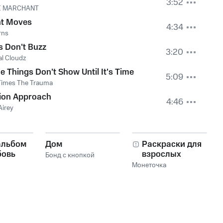
3:52
E MARCHANT
ht Moves
4:34
rns
 Don't Buzz
3:20
al Cloudz
 Things Don't Show Until It's Time
5:09
Times The Trauma
tion Approach
4:46
irey
альбом
Дом
Раскраски для
бовь
взрослых
Бонд с кнопкой
Монеточка