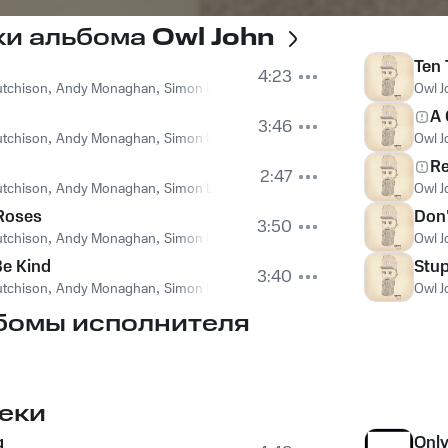
ки альбома
Owl John
Ten 
4:23
utchison
,
Andy Monaghan
,
Simon Liddell
Owl J
A 
3:46
utchison
,
Andy Monaghan
,
Simon Liddell
Owl J
R
2:47
utchison
,
Andy Monaghan
,
Simon Liddell
Owl J
Roses
Don'
3:50
utchison
,
Andy Monaghan
,
Simon Liddell
Owl J
Be Kind
Stup
3:40
utchison
,
Andy Monaghan
,
Simon Liddell
Owl J
бомы исполнителя
еки
g
Onl