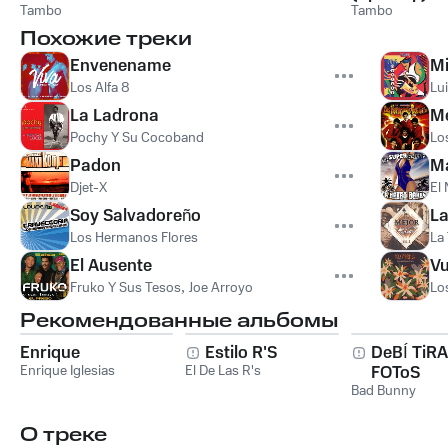
Tambo
Ghostwriter
Tambo
Похожие треки
Envenename
Mi
Los Alfa 8
Lui
La Ladrona
Me
Pochy Y Su Cocoband
Lo
Padon
M
Djet-X
El
Soy Salvadoreño
La
Los Hermanos Flores
La
El Ausente
Vu
Fruko Y Sus Tesos
,
Joe Arroyo
Lo
Рекомендованные альбомы
Enrique
Estilo R'S
DeBÍ TiR
Enrique Iglesias
El De Las R's
FOToS
Bad Bunny
О треке