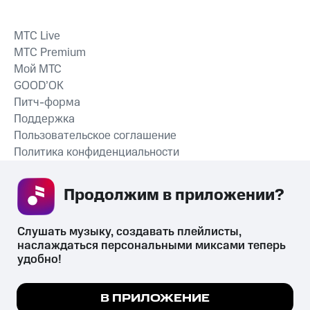
MTС Live
MTС Premium
Мой МТС
GOOD’OK
Питч-форма
Поддержка
Пользовательское соглашение
Политика конфиденциальности
Рекомендательные технологии
Продолжим в приложении? 
СКАЧАТЬ ПРИЛОЖЕНИЕ
Слушать музыку, создавать плейлисты, 
наслаждаться персональными миксами теперь 
удобно!
Незаконное потребление наркотических средств,
психотропных веществ, их аналогов причиняет вред здоровью,
Мы используем куки, чтобы на сайте все
В ПРИЛОЖЕНИЕ
их незаконный оборот запрещён и влечёт установленную
работало.
Подробнее