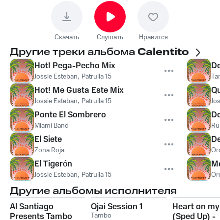
Скачать
Слушать
Нравится
Другие треки альбома
Calentito
Hot! Pega-Pecho Mix
De
Jossie Esteban
,
Patrulla 15
Ta
Hot! Me Gusta Este Mix
Q
Jossie Esteban
,
Patrulla 15
Jo
Ponte El Sombrero
Do
Miami Band
Ru
El Siete
De
Zona Roja
Or
El Tigerón
Me
Jossie Esteban
,
Patrulla 15
Or
Другие альбомы исполнителя
Al Santiago
Ojai Session 1
Heart on my
Presents Tambo
Tambo
(Sped Up) -