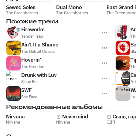
Sewed Soles
Dual Mono
East Grand 
The Greenhornes
The Greenhornes
The Greenhorn
Похожие треки
Fireworks
Ar
Tender Trap
Th
Ain't It a Shame
Se
The Detroit Cobras
Bl
Hoverin'
Ti
The Breeders
Th
Drunk with Luv
Ca
Sissy Bar
Ar
SWF
Wa
Fox Face
La
Рекомендованные альбомы
Nirvana
Nevermind
Сыпь, га
Nirvana
Nirvana
СДП