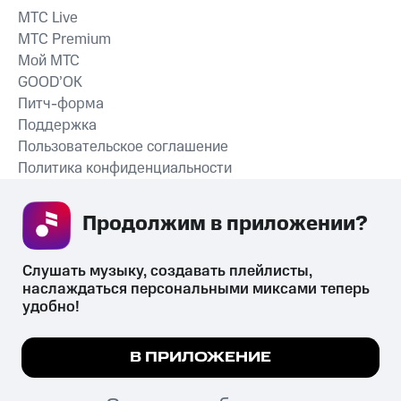
MTС Live
MTС Premium
Мой МТС
GOOD’OK
Питч-форма
Поддержка
Пользовательское соглашение
Политика конфиденциальности
Рекомендательные технологии
Продолжим в приложении? 
СКАЧАТЬ ПРИЛОЖЕНИЕ
Слушать музыку, создавать плейлисты, 
наслаждаться персональными миксами теперь 
удобно!
Незаконное потребление наркотических средств,
психотропных веществ, их аналогов причиняет вред здоровью,
Мы используем куки, чтобы на сайте все
В ПРИЛОЖЕНИЕ
их незаконный оборот запрещён и влечёт установленную
работало.
Подробнее
законодательством ответственность.
© 2026 ООО «КИОН».
ПОНЯТНО