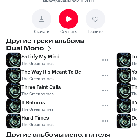
Иностранный рок
2010
Скачать
Слушать
Нравится
Другие треки альбома
Dual Mono
Satisfy My Mind
T
The Greenhornes
Th
The Way It's Meant To Be
Yo
The Greenhornes
Th
Three Faint Calls
Th
The Greenhornes
Th
It Returns
It
The Greenhornes
Th
Hard Times
Do
The Greenhornes
Th
Другие альбомы исполнителя