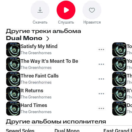
Скачать
Слушать
Нравится
Другие треки альбома
Dual Mono
Satisfy My Mind
T
The Greenhornes
Th
The Way It's Meant To Be
Yo
The Greenhornes
Th
Three Faint Calls
Th
The Greenhornes
Th
It Returns
It
The Greenhornes
Th
Hard Times
Do
The Greenhornes
Th
Другие альбомы исполнителя
Sewed Soles
Dual Mono
East Grand 