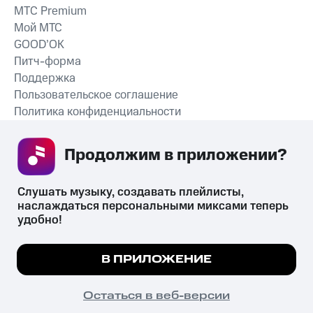
MTС Premium
Мой МТС
GOOD’OK
Питч-форма
Поддержка
Пользовательское соглашение
Политика конфиденциальности
Рекомендательные технологии
Продолжим в приложении? 
СКАЧАТЬ ПРИЛОЖЕНИЕ
Слушать музыку, создавать плейлисты, 
наслаждаться персональными миксами теперь 
удобно!
Незаконное потребление наркотических средств,
психотропных веществ, их аналогов причиняет вред здоровью,
Мы используем куки, чтобы на сайте все
В ПРИЛОЖЕНИЕ
их незаконный оборот запрещён и влечёт установленную
работало.
Подробнее
законодательством ответственность.
© 2026 ООО «КИОН».
ПОНЯТНО
Остаться в веб-версии
Все права защищены
18+