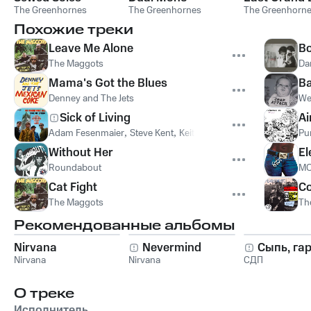
The Greenhornes
The Greenhornes
The Greenhorn
Похожие треки
Leave Me Alone
B
The Maggots
Da
Mama's Got the Blues
Ba
Denney and The Jets
We
Sick of Living
Ai
Adam Fesenmaier
,
Steve Kent
,
Keith Patterson
,
Willie Wisely
,
Pur
T
Without Her
El
Roundabout
M
Cat Fight
C
The Maggots
Th
Рекомендованные альбомы
Nirvana
Nevermind
Сыпь, га
Nirvana
Nirvana
СДП
О треке
Исполнитель