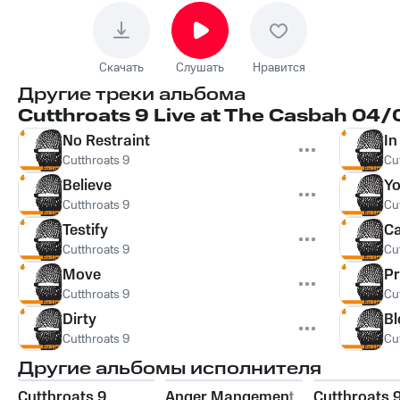
Скачать
Слушать
Нравится
Другие треки альбома
Cutthroats 9 Live at The Casbah 04
No Restraint
In
Cutthroats 9
Cu
Believe
Yo
Cutthroats 9
Cu
Testify
Ca
Cutthroats 9
Cu
Move
Pr
Cutthroats 9
Cu
Dirty
Bl
Cutthroats 9
Cu
Другие альбомы исполнителя
Cutthroats 9
Anger Mangement
Cutthroats 9