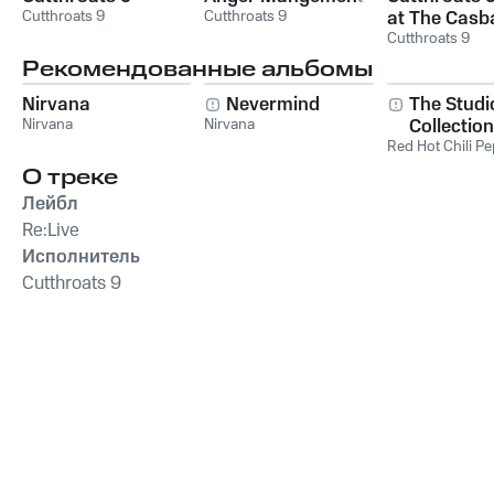
Cutthroats 9
Cutthroats 9
at The Casb
04/05/200
Cutthroats 9
Рекомендованные альбомы
Nirvana
Nevermind
The Studi
Nirvana
Nirvana
Collection
Red Hot Chili P
О треке
Лейбл
Re:Live
Исполнитель
Cutthroats 9