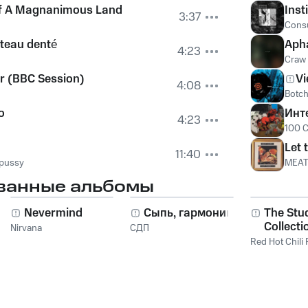
f A Magnanimous Land
Inst
3:37
Cons
teau denté
Aph
4:23
Craw
er (BBC Session)
V
4:08
Botc
o
Инт
4:23
100 
Let
11:40
pussy
MEAT
ванные альбомы
Nevermind
Сыпь, гармоника!
The Stu
Collecti
Nirvana
СДП
2011
Red Hot Chili