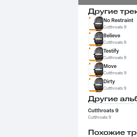
Другие тре
No Restraint
Cutthroats 9
Believe
Cutthroats 9
Testify
Cutthroats 9
Move
Cutthroats 9
Dirty
Cutthroats 9
Другие аль
Cutthroats 9
Cutthroats 9
Похожие тр