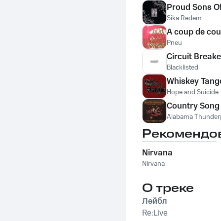
Proud Sons O
Sika Redem
A coup de cou
Pneu
Circuit Break
Blacklisted
Whiskey Tang
Hope and Suicide
Country Song
Alabama Thunder
Рекомендо
Nirvana
Nirvana
О треке
Лейбл
Re:Live