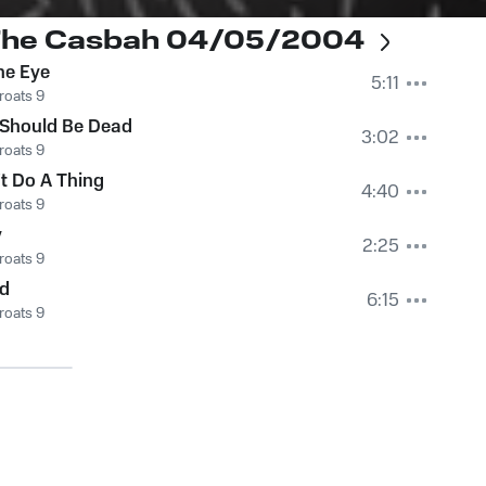
t The Casbah 04/05/2004
he Eye
5:11
roats 9
 Should Be Dead
3:02
roats 9
t Do A Thing
4:40
roats 9
y
2:25
roats 9
ed
6:15
roats 9