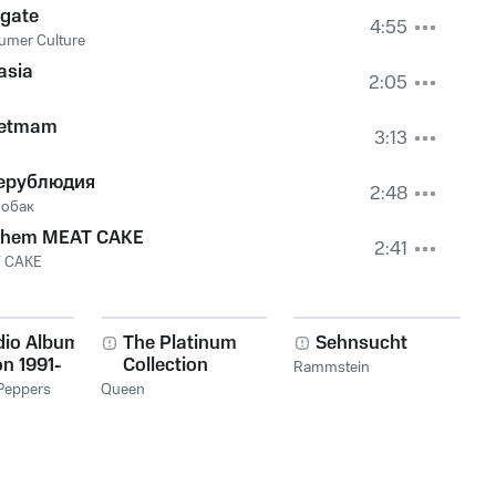
igate
4:55
umer Culture
asia
2:05
ietmam
3:13
h
ерублюдия
2:48
Собак
 them MEAT CAKE
2:41
 CAKE
dio Album
The Platinum
Sehnsucht
on 1991-
Collection
Rammstein
 Peppers
Queen