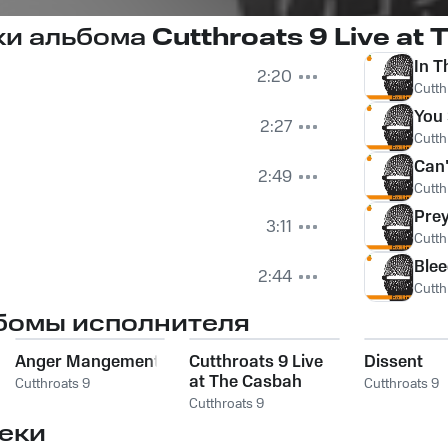
ки альбома
Cutthroats 9 Live a
In T
2:20
Cutth
You
2:27
Cutth
Can'
2:49
Cutth
Pre
3:11
Cutth
Ble
2:44
Cutth
бомы исполнителя
Anger Mangement
Cutthroats 9 Live
Dissent
at The Casbah
Cutthroats 9
Cutthroats 9
04/05/2004
Cutthroats 9
еки