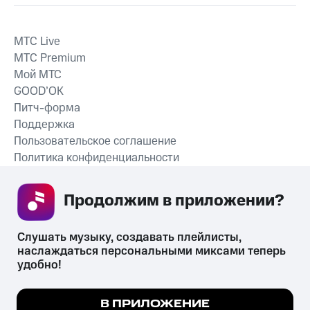
MTС Live
MTС Premium
Мой МТС
GOOD’OK
Питч-форма
Поддержка
Пользовательское соглашение
Политика конфиденциальности
Рекомендательные технологии
Продолжим в приложении? 
СКАЧАТЬ ПРИЛОЖЕНИЕ
Слушать музыку, создавать плейлисты, 
наслаждаться персональными миксами теперь 
удобно!
Незаконное потребление наркотических средств,
психотропных веществ, их аналогов причиняет вред здоровью,
Мы используем куки, чтобы на сайте все
В ПРИЛОЖЕНИЕ
их незаконный оборот запрещён и влечёт установленную