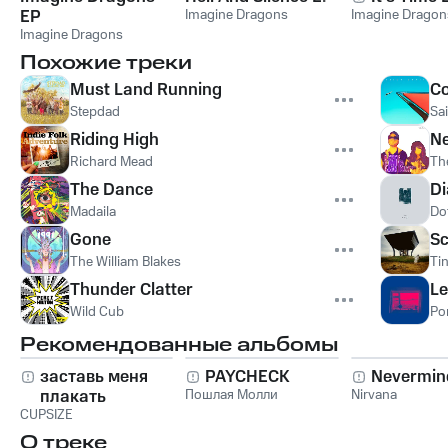
EP
Imagine Dragons
Imagine Dragon
Imagine Dragons
Похожие треки
Must Land Running
Co
Stepdad
Sai
Riding High
N
Richard Mead
Th
The Dance
Di
Madaila
Do
Gone
Sc
The William Blakes
Tin
Thunder Clatter
Le
Wild Cub
Po
Рекомендованные альбомы
заставь меня
PAYCHECK
Nevermin
плакать
Пошлая Молли
Nirvana
CUPSIZE
О треке