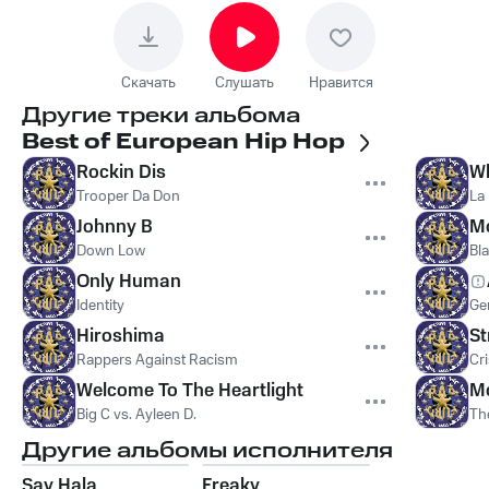
Скачать
Слушать
Нравится
Другие треки альбома
Best of European Hip Hop
Rockin Dis
Wh
Trooper Da Don
La
Johnny B
M
Down Low
Bl
Only Human
Identity
Gen
Hiroshima
St
Rappers Against Racism
Cri
Welcome To The Heartlight
M
Big C vs. Ayleen D.
Th
Другие альбомы исполнителя
Say Hala
Freaky