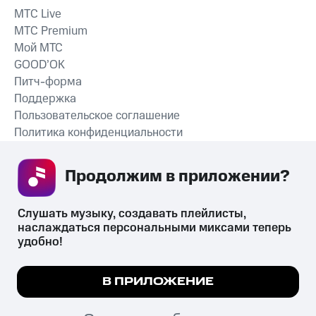
MTС Live
MTС Premium
Мой МТС
GOOD’OK
Питч-форма
Поддержка
Пользовательское соглашение
Политика конфиденциальности
Рекомендательные технологии
Продолжим в приложении? 
СКАЧАТЬ ПРИЛОЖЕНИЕ
Слушать музыку, создавать плейлисты, 
наслаждаться персональными миксами теперь 
удобно!
Незаконное потребление наркотических средств,
психотропных веществ, их аналогов причиняет вред здоровью,
Мы используем куки, чтобы на сайте все
В ПРИЛОЖЕНИЕ
их незаконный оборот запрещён и влечёт установленную
работало.
Подробнее
законодательством ответственность.
© 2026 ООО «КИОН».
ПОНЯТНО