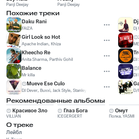
Panji Deejay
Panji Deejay
Похожие треки
Daku Rani
Dj
FAIZA
Dj 
Girl Look so Hot
Apache Indian
,
Khiza
ME
Kheecho Re
Tr
Anita Sharma
,
Parthiv Gohil
DJ 
Balance
Mr killa
DJ
Mueve Ese Culo
G
DJ Dever
,
Buxxi
,
Jack Style
,
Stanley Jackson
D/
Рекомендованные альбомы
Красивое Зло
Глаз Бога
Омут
VILLIAN
ICEGERGERT
Полка
,
YASMI
О треке
Лейбл