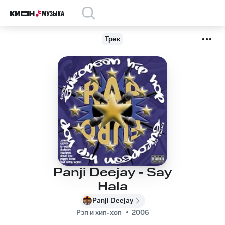
Трек
Panji Deejay - Say
Hala
Panji Deejay
Рэп и хип-хоп
2006