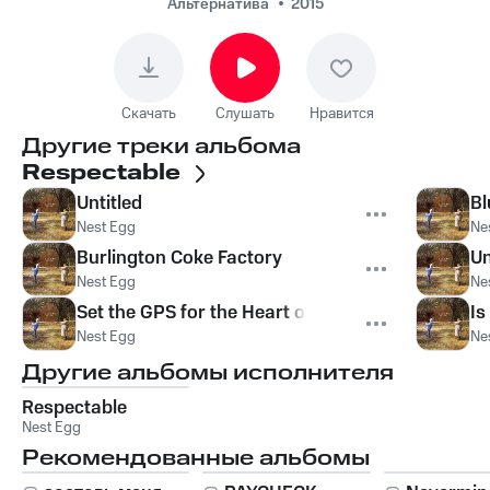
Альтернатива
2015
Скачать
Слушать
Нравится
Другие треки альбома
Respectable
Untitled
Bl
Nest Egg
Ne
Burlington Coke Factory
Un
Nest Egg
Ne
Set the GPS for the Heart of the Sun
Is
Nest Egg
Ne
Другие альбомы исполнителя
Respectable
Nest Egg
Рекомендованные альбомы