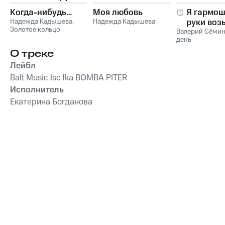
Когда-нибудь…
Моя любовь
Я гармош
Надежда Кадышева
,
Надежда Кадышева
руки воз
Золотое кольцо
Валерий Сёми
день
О треке
Лейбл
Balt Music Jsc fka BOMBA PITER
Исполнитель
Екатерина Богданова