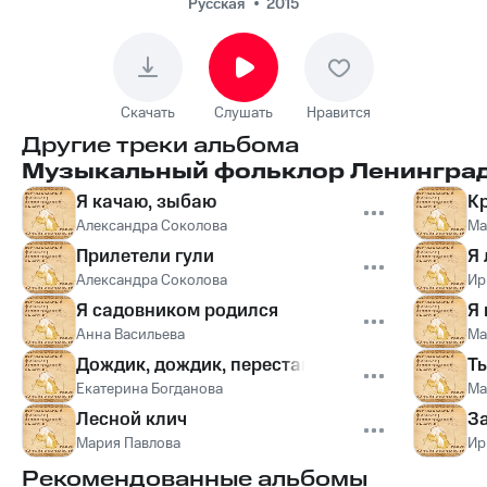
Русская
2015
Скачать
Слушать
Нравится
Другие треки альбома
Музыкальный фольклор Ленинград
Я качаю, зыбаю
К
Александра Соколова
Ма
Прилетели гули
Я 
Александра Соколова
Ир
Я садовником родился
Я
Анна Васильева
Ма
Дождик, дождик, перестань
Ты
Екатерина Богданова
Ма
Лесной клич
За
Мария Павлова
Ир
Рекомендованные альбомы