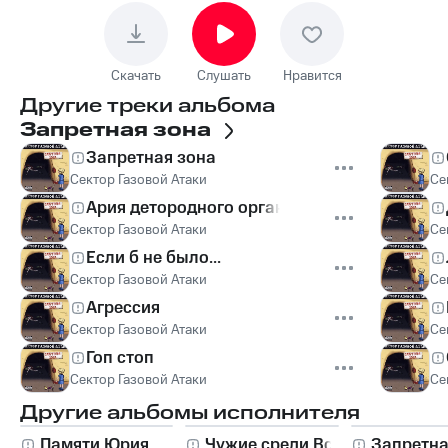
Скачать
Слушать
Нравится
Другие треки альбома
Запретная зона
Запретная зона
Сектор Газовой Атаки
Се
Ария детородного органа
Сектор Газовой Атаки
Се
Если б не было...
Сектор Газовой Атаки
Се
Агрессия
Сектор Газовой Атаки
Се
Гоп стоп
Сектор Газовой Атаки
Се
Другие альбомы исполнителя
Памяти Юрия
Чужие среди Всех
Запретна