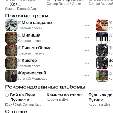
Хоя...
Сектор Газовой Атаки
Сектор Газовой
Сектор Газовой Атаки
Похожие треки
Мы в сандалях
Красная плесень
Кр
Милиция
Красная плесень
Кр
Письмо Обаме
Красная плесень
Кр
Крюгер
В
Красная плесень
Кр
Жириновский
Евгений Медведев
Кр
Рекомендованные альбомы
Вой на Луну.
Камнем по голове
Будь как до
Лучшее и
Король и Шут
Путник...
Юрий Хой
неизданное
,
Сектор Газа
Король и Шут
О треке