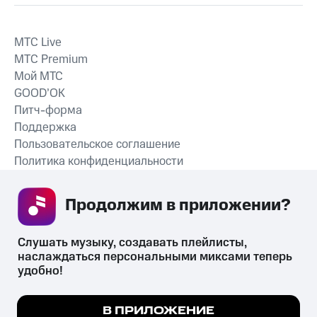
MTС Live
MTС Premium
Мой МТС
GOOD’OK
Питч-форма
Поддержка
Пользовательское соглашение
Политика конфиденциальности
Рекомендательные технологии
Продолжим в приложении? 
СКАЧАТЬ ПРИЛОЖЕНИЕ
Слушать музыку, создавать плейлисты, 
наслаждаться персональными миксами теперь 
удобно!
Незаконное потребление наркотических средств,
психотропных веществ, их аналогов причиняет вред здоровью,
Мы используем куки, чтобы на сайте все
В ПРИЛОЖЕНИЕ
их незаконный оборот запрещён и влечёт установленную