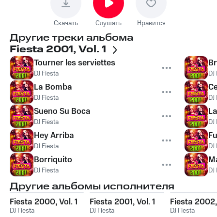
Скачать
Слушать
Нравится
Другие треки альбома
Fiesta 2001, Vol. 1
Tourner les serviettes
Br
DJ Fiesta
DJ 
La Bomba
Ce
DJ Fiesta
DJ 
Sueno Su Boca
La
DJ Fiesta
DJ 
Hey Arriba
Fu
DJ Fiesta
DJ 
Borriquito
M
DJ Fiesta
DJ 
Другие альбомы исполнителя
Fiesta 2000, Vol. 1
Fiesta 2001, Vol. 1
Fiesta 2002, 
DJ Fiesta
DJ Fiesta
DJ Fiesta