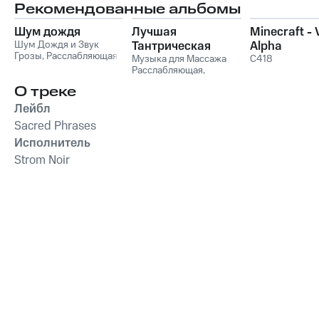
Рекомендованные альбомы
Шум дождя
Лучшая
Minecraft -
Шум Дождя и Звук
Тантрическая
Alpha
Грозы
,
Расслабляющая
Музыка для
Музыка для Массажа
C418
медицина
,
Звуки сна
Расслабляющая
,
Массажа и Любви
Окружающие Шумы
Музыка для Cекса
,
Для
О треке
Секса
Лейбл
Sacred Phrases
Исполнитель
Strom Noir