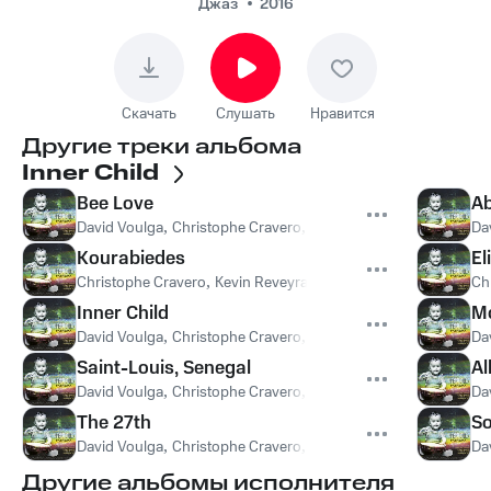
Anastase, Frédéric
Джаз
2016
Huriez, Didier
Ithursary - Mongo
Clave
Скачать
Слушать
Нравится
Другие треки альбома
Inner Child
Bee Love
A
David Voulga
,
Christophe Cravero
,
Kevin Reveyrand
,
Gilbert A
Da
Kourabiedes
El
Christophe Cravero
,
Kevin Reveyrand
,
David Voulga
,
Gilbert A
Ch
Inner Child
M
David Voulga
,
Christophe Cravero
,
Kevin Reveyrand
,
Gilbert A
Da
Saint-Louis, Senegal
Al
David Voulga
,
Christophe Cravero
,
Kevin Reveyrand
,
Gilbert A
Da
The 27th
So
David Voulga
,
Christophe Cravero
,
Kevin Reveyrand
,
Gilbert A
Da
Другие альбомы исполнителя