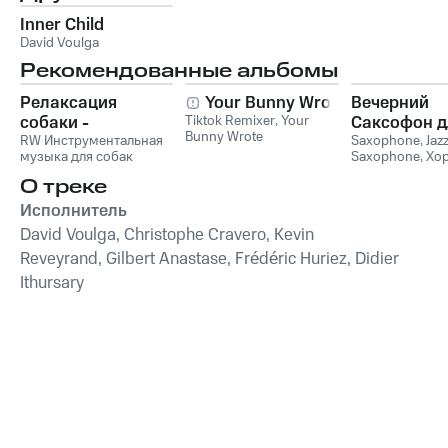
Inner Child
David Voulga
Рекомендованные альбомы
Релаксация
Your Bunny Wrote
Вечерний
собаки -
Tiktok Remixer
,
Your
Саксофон д
Bunny Wrote
Расслабляющая
RW Инструментальная
Души (Соло
Saxophone
,
Jaz
музыка для собак
Saxophone
,
Хо
музыка для собак,
Лаунж)
звуки для ума и
успокаивающие и
О треке
успокаивающие
Исполнитель
звуки для
David Voulga, Christophe Cravero, Kevin
животных,
Reveyrand, Gilbert Anastase, Frédéric Huriez, Didier
антистрессовая
терапия,
Ithursary
преодоление
беспокойства,
успокаивающее
фортепиано