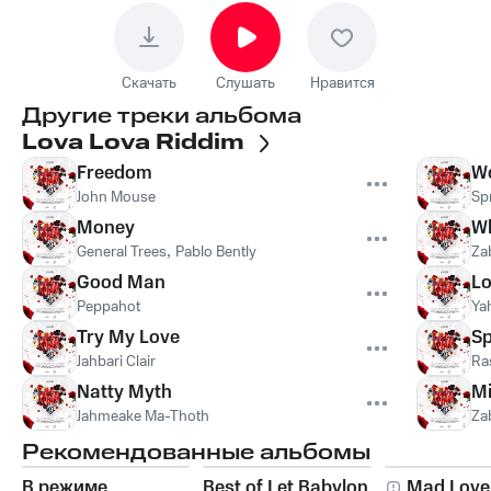
Скачать
Слушать
Нравится
Другие треки альбома
Lova Lova Riddim
Freedom
W
John Mouse
Sp
Money
W
General Trees
,
Pablo Bently
Za
Good Man
Lo
Peppahot
Ya
Try My Love
Sp
Jahbari Clair
Ra
Natty Myth
Mi
Jahmeake Ma-Thoth
Za
Рекомендованные альбомы
В режиме
Best of Let Babylon
Mad Love