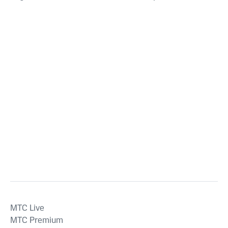
MTС Live
MTС Premium