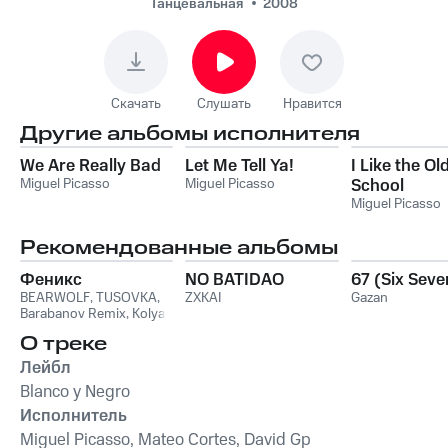
Танцевальная
2008
Скачать
Слушать
Нравится
Другие альбомы исполнителя
We Are Really Bad
Let Me Tell Ya!
I Like the Ol
Miguel Picasso
Miguel Picasso
School
Miguel Picasso
Рекомендованные альбомы
Феникс
NO BATIDAO
67 (Six Seve
BEARWOLF
,
TUSOVKA
,
ZXKAI
Gazan
Barabanov Remix
,
Kolya
Funk
,
WXREAD
,
Emio
О треке
Лейбл
Blanco y Negro
Исполнитель
Miguel Picasso, Mateo Cortes, David Gp