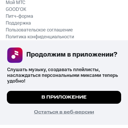
Мой МТС
GOOD’OK
Питч-форма
Поддержка
Пользовательское соглашение
Политика конфиденциальности
Рекомендательные технологии
Продолжим в приложении? 
СКАЧАТЬ ПРИЛОЖЕНИЕ
Слушать музыку, создавать плейлисты, 
наслаждаться персональными миксами теперь 
удобно!
Незаконное потребление наркотических средств,
психотропных веществ, их аналогов причиняет вред здоровью,
Мы используем куки, чтобы на сайте все
В ПРИЛОЖЕНИЕ
их незаконный оборот запрещён и влечёт установленную
работало.
Подробнее
законодательством ответственность.
© 2026 ООО «КИОН».
ПОНЯТНО
Остаться в веб-версии
Все права защищены
18+
Главная
В приложение
Избранное