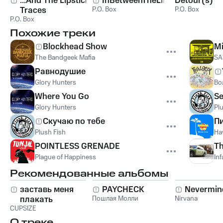
...And The Lipstick
InBetweenTheLines
Detour(s)
Traces
P.O. Box
P.O. Box
P.O. Box
Похожие треки
Blockhead Show
Mi
The Bandgeek Mafia
SA
Равнодушие
Glory Hunters
Во
Where You Go
Se
Glory Hunters
Pl
Скучаю по тебе
П
Plush Fish
Ha
POINTLESS GRENADE
Th
Plague of Happiness
In
Рекомендованные альбомы
заставь меня
PAYCHECK
Nevermin
плакать
Пошлая Молли
Nirvana
CUPSIZE
О треке