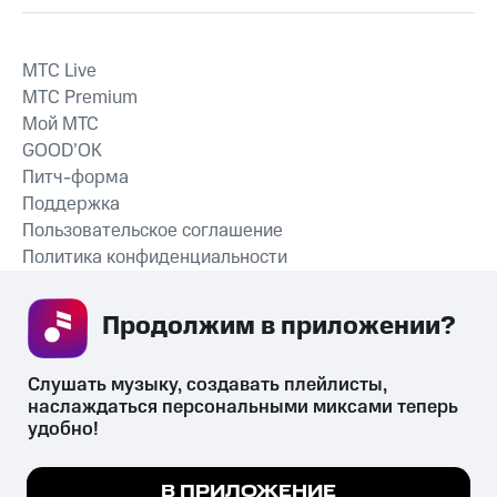
MTС Live
MTС Premium
Мой МТС
GOOD’OK
Питч-форма
Поддержка
Пользовательское соглашение
Политика конфиденциальности
Рекомендательные технологии
Продолжим в приложении? 
СКАЧАТЬ ПРИЛОЖЕНИЕ
Слушать музыку, создавать плейлисты, 
наслаждаться персональными миксами теперь 
удобно!
Незаконное потребление наркотических средств,
психотропных веществ, их аналогов причиняет вред здоровью,
Мы используем куки, чтобы на сайте все
В ПРИЛОЖЕНИЕ
их незаконный оборот запрещён и влечёт установленную