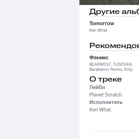
Другие аль
Tomorrow
Ken What
Рекомендо
Феникс
BEARWOLF
,
TUSOVKA
,
Barabanov Remix
,
Kolya
Funk
,
WXREAD
,
Emio
О треке
Лейбл
Planet Scratch
Исполнитель
Ken What