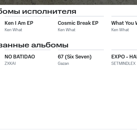
бомы исполнителя
Ken I Am EP
Cosmic Break EP
What You 
Ken What
Ken What
Ken What
ванные альбомы
NO BATIDAO
67 (Six Seven)
EXPO - H
ZXKAI
Gazan
SETMINDLEX