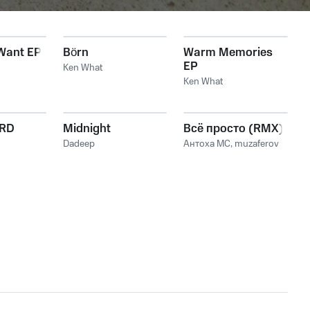
Want EP
Börn
Warm Memories
EP
Ken What
Ken What
ARD
Midnight
Всё просто (RMX)
Dadeep
Антоха МС
,
muzaferov