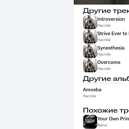
Другие тре
Introversion
Hacride
Strive Ever to
Hacride
Synesthesia
Hacride
Overcome
Hacride
Другие аль
Amoeba
Hacride
Похожие тр
Your Own Pri
Naïve