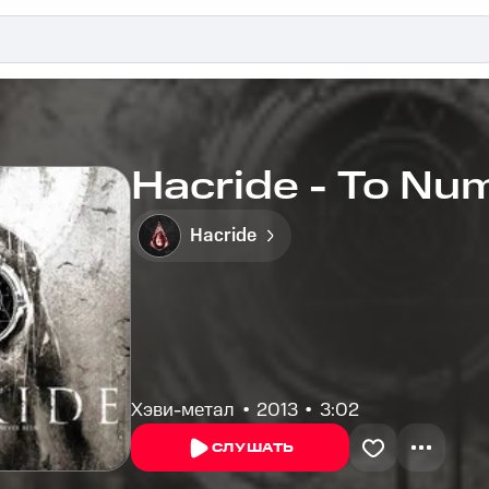
Hacride - To Num
Hacride
Хэви-метал
2013
3:02
СЛУШАТЬ