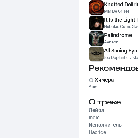
Knotted Delir
Mar De Grises
It Is the Ligh
Nebulae Come Sw
Palindrome
Aenaon
All Seeing Eye
Joe Duplantier
,
Kl
Рекомендо
Химера
Ария
О треке
Лейбл
Indie
Исполнитель
Hacride