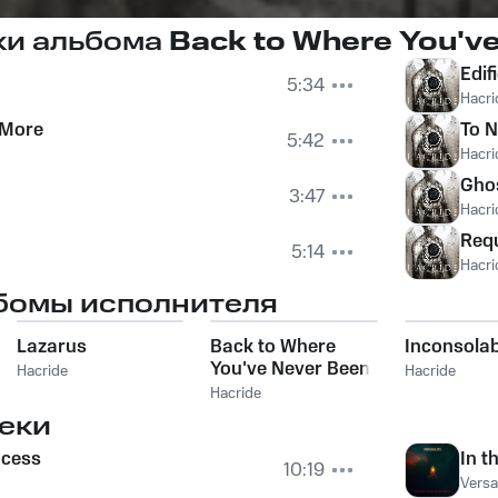
ки альбома
Back to Where You'v
Edif
5:34
Hacri
 More
To 
5:42
Hacri
Ghos
3:47
Hacri
Requ
5:14
Hacri
бомы исполнителя
Lazarus
Back to Where
Inconsolab
You've Never Been
Hacride
Hacride
Hacride
еки
ncess
In th
10:19
Versal