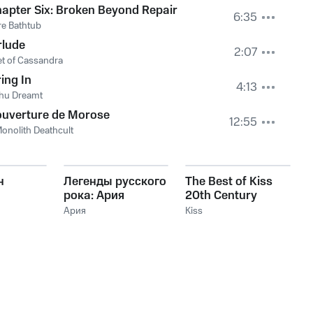
apter Six: Broken Beyond Repair
6:35
e Bathtub
rlude
2:07
t of Cassandra
ing In
4:13
hu Dreamt
ouverture de Morose
12:55
onolith Deathcult
н
Легенды русского
The Best of Kiss
рока: Ария
20th Century
Masters The
Ария
Kiss
Millennium
Collection