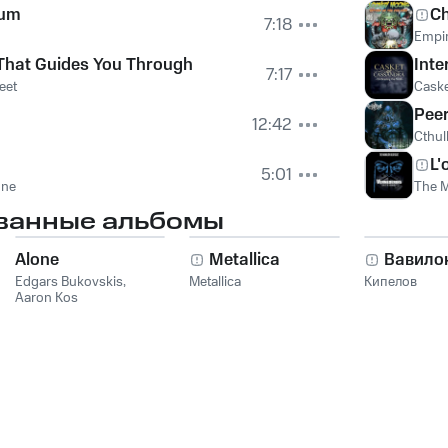
ium
Ch
7:18
Empir
t That Guides You Through
Inte
7:17
eet
Caske
Peer
12:42
Cthul
L'
5:01
one
The M
ванные альбомы
Alone
Metallica
Вавило
Edgars Bukovskis
,
Metallica
Кипелов
Aaron Kos