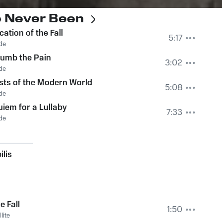
e Never Been
ication of the Fall
5:17
de
Numb the Pain
3:02
de
ts of the Modern World
5:08
de
iem for a Lullaby
7:33
de
ilis
e Fall
1:50
lite