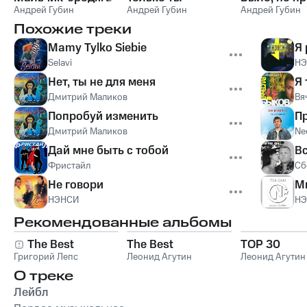
Андрей Губин
Андрей Губин
Андрей Губин
Похожие треки
Mamy Tylko Siebie
Я
Selavi
НЭ
Нет, ты не для меня
Я 
Дмитрий Маликов
Вя
Попробуй изменить
П
Дмитрий Маликов
Ne
Дай мне быть с тобой
Вс
Фристайл
Сб
Не говори
М
НЭНСИ
НЭ
Рекомендованные альбомы
The Best
The Best
TOP 30
Григорий Лепс
Леонид Агутин
Леонид Агутин
О треке
Лейбл