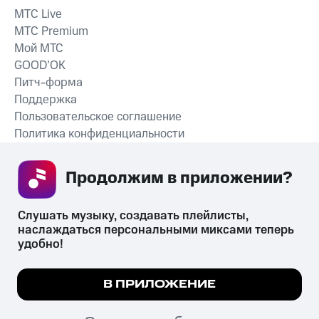
MTС Live
MTС Premium
Мой МТС
GOOD’OK
Питч-форма
Поддержка
Пользовательское соглашение
Политика конфиденциальности
Рекомендательные технологии
Продолжим в приложении? 
СКАЧАТЬ ПРИЛОЖЕНИЕ
Слушать музыку, создавать плейлисты, 
наслаждаться персональными миксами теперь 
удобно!
Незаконное потребление наркотических средств,
психотропных веществ, их аналогов причиняет вред здоровью,
Мы используем куки, чтобы на сайте все
В ПРИЛОЖЕНИЕ
их незаконный оборот запрещён и влечёт установленную
работало.
Подробнее
законодательством ответственность.
© 2026 ООО «КИОН».
ПОНЯТНО