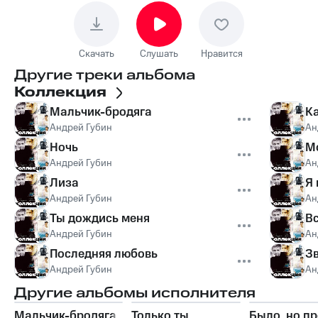
Скачать
Слушать
Нравится
Другие треки альбома
Коллекция
Мальчик-бродяга
Ка
Андрей Губин
Ан
Ночь
М
Андрей Губин
Ан
Лиза
Я 
Андрей Губин
Ан
Ты дождись меня
Вс
Андрей Губин
Ан
Последняя любовь
Зв
Андрей Губин
Ан
Другие альбомы исполнителя
Мальчик-бродяга
Только ты
Было, но п