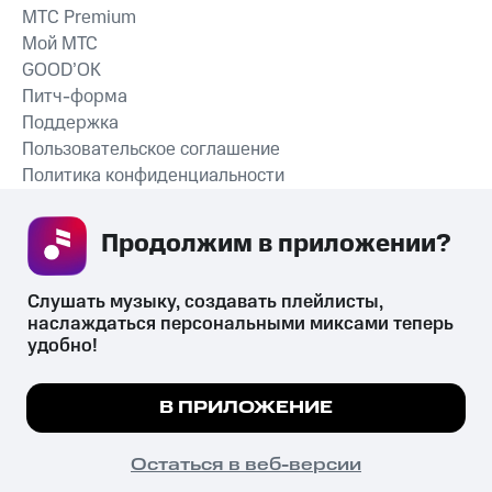
MTС Premium
Мой МТС
GOOD’OK
Питч-форма
Поддержка
Пользовательское соглашение
Политика конфиденциальности
Рекомендательные технологии
Продолжим в приложении? 
СКАЧАТЬ ПРИЛОЖЕНИЕ
Слушать музыку, создавать плейлисты, 
наслаждаться персональными миксами теперь 
удобно!
Незаконное потребление наркотических средств,
психотропных веществ, их аналогов причиняет вред здоровью,
Мы используем куки, чтобы на сайте все
В ПРИЛОЖЕНИЕ
их незаконный оборот запрещён и влечёт установленную
работало.
Подробнее
законодательством ответственность.
© 2026 ООО «КИОН».
ПОНЯТНО
Остаться в веб-версии
Все права защищены
18+