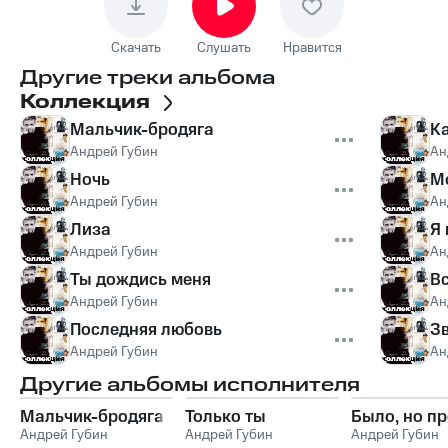
Скачать
Слушать
Нравится
Другие треки альбома
Коллекция
Мальчик-бродяга
Ка
Андрей Губин
Ан
Ночь
М
Андрей Губин
Ан
Лиза
Я 
Андрей Губин
Ан
Ты дождись меня
Вс
Андрей Губин
Ан
Последняя любовь
Зв
Андрей Губин
Ан
Другие альбомы исполнителя
Мальчик-бродяга
Только ты
Было, но п
Андрей Губин
Андрей Губин
Андрей Губин