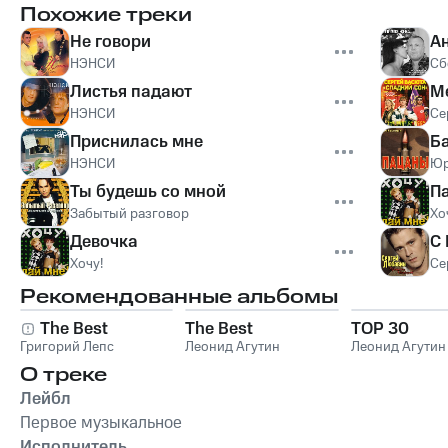
Похожие треки
Не говори
А
НЭНСИ
Сб
Листья падают
М
НЭНСИ
Се
Приснилась мне
Б
НЭНСИ
Юр
Ты будешь со мной
П
Забытый разговор
Хо
Девочка
С
Хочу!
Се
Рекомендованные альбомы
The Best
The Best
TOP 30
Григорий Лепс
Леонид Агутин
Леонид Агутин
О треке
Лейбл
Первое музыкальное
Исполнитель