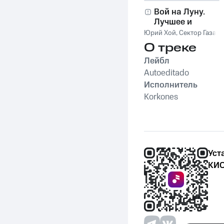
Вой на Луну.
Лучшее и
неизданное
Юрий Хой
,
Сектор Газа
О треке
Лейбл
Autoeditado
Исполнитель
Korkones
Уст
КИО