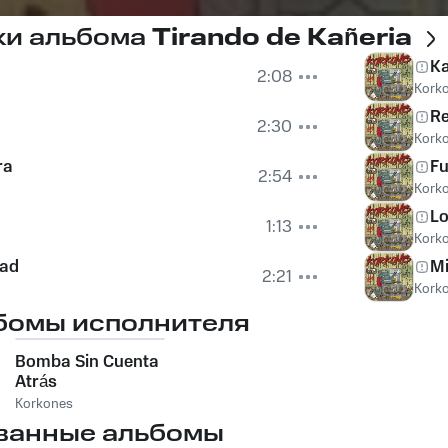
ки альбома
Tirando de Kañeria
Ka
2:08
Kork
Re
2:30
Kork
ra
Fu
2:54
Kork
Lo
1:13
Kork
dad
Mi
2:21
Kork
бомы исполнителя
a
Bomba Sin Cuenta
Atrás
Korkones
ванные альбомы