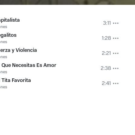
pitalista
3:11
ones
galitos
1:28
ones
erza y Violencia
2:21
ones
 Que Necesitas Es Amor
2:38
ones
 Tita Favorita
2:41
ones