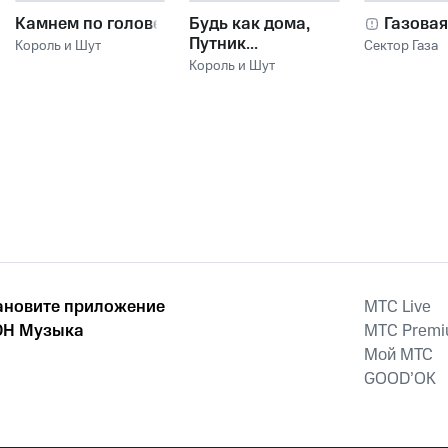
Камнем по голове
Будь как дома,
Газовая
Путник...
Король и Шут
Сектор Газа
Король и Шут
ановите приложение
MTС Live
Н Музыка
MTС Prem
Мой МТС
GOOD’OK