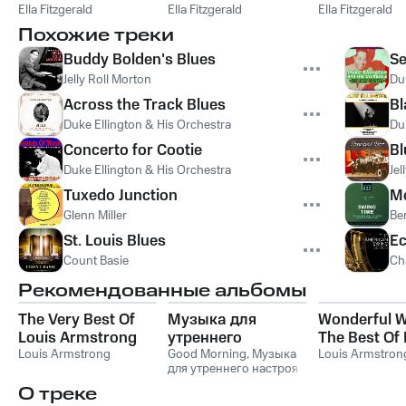
CD 3
Ella Fitzgerald
CD 1
Ella Fitzgerald
Ella Fitzgerald
CD 2
Похожие треки
Buddy Bolden's Blues
S
Jelly Roll Morton
Du
Across the Track Blues
Bl
Duke Ellington & His Orchestra
Du
Concerto for Cootie
Bl
Duke Ellington & His Orchestra
Jel
Tuxedo Junction
M
Glenn Miller
Be
St. Louis Blues
Ec
Count Basie
Cha
Рекомендованные альбомы
The Very Best Of
Музыка для
Wonderful W
Louis Armstrong
утреннего
The Best Of 
Louis Armstrong
настроения:
Good Morning
,
Музыка
Armstrong
Louis Armstron
для утреннего настроя
бодрость и
О треке
вдохновение