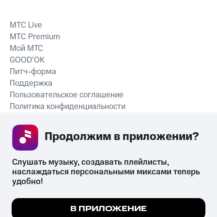
MTС Live
MTС Premium
Мой МТС
GOOD’OK
Питч-форма
Поддержка
Пользовательское соглашение
Политика конфиденциальности
Рекомендательные технологии
Продолжим в приложении? 
СКАЧАТЬ ПРИЛОЖЕНИЕ
Слушать музыку, создавать плейлисты, 
наслаждаться персональными миксами теперь 
удобно!
Незаконное потребление наркотических средств,
психотропных веществ, их аналогов причиняет вред здоровью,
Мы используем куки, чтобы на сайте все
В ПРИЛОЖЕНИЕ
их незаконный оборот запрещён и влечёт установленную
работало.
Подробнее