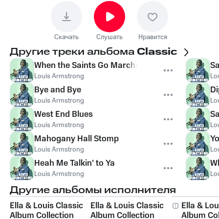
Скачать
Слушать
Нравится
Другие треки альбома
Classic
When the Saints Go Marching In
Sa
Louis Armstrong
Lo
Bye and Bye
Di
Louis Armstrong
Lo
West End Blues
Sa
Louis Armstrong
Lo
Mahogany Hall Stomp
Yo
Louis Armstrong
Lo
Heah Me Talkin' to Ya
Wh
Louis Armstrong
Lo
Другие альбомы исполнителя
Ella & Louis Classic
Ella & Louis Classic
Ella & Lou
Album Collection
Album Collection
Album Col