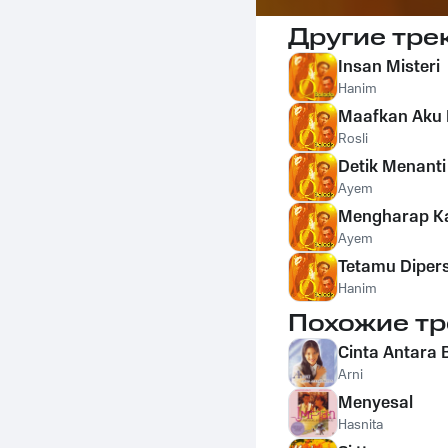
Другие тре
Insan Misteri
Hanim
Maafkan Aku 
Rosli
Detik Menanti
Ayem
Mengharap K
Ayem
Tetamu Dipers
Hanim
Похожие тр
Cinta Antara
Arni
Menyesal
Hasnita