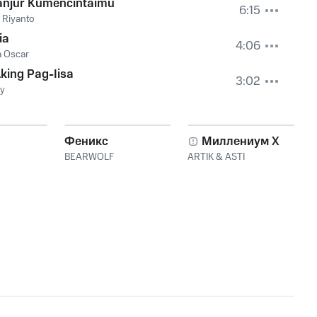
lanjur Kumencintaimu
6:15
a Riyanto
ia
4:06
a Oscar
king Pag-Iisa
3:02
ey
Феникс
Миллениум X
BEARWOLF
ARTIK & ASTI