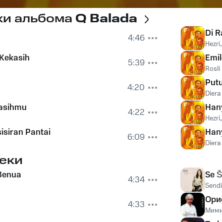
ки альбома
Q Balada
Di R
4:46
Hezri
Kekasih
Emi
5:39
Rosli
Put
4:20
Diera
asihmu
Han
4:22
Hezri
isiran Pantai
Han
6:09
Diera
еки
 Benua
Se 
4:34
Sendi
Ори
4:33
Мими