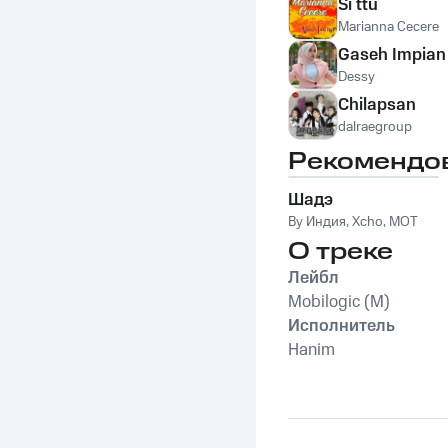
Si ttu
Marianna Cecere
Gaseh Impian
Dessy
Chilapsan
dalraegroup
Рекомендо
Шадэ
By Индия
,
Xcho
,
MOT
О треке
Лейбл
Mobilogic (M)
Исполнитель
Hanim