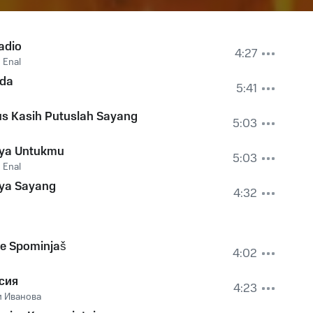
adio
4:27
,
Enal
lda
5:41
us Kasih Putuslah Sayang
5:03
ya Untukmu
5:03
,
Enal
ya Sayang
4:32
Še Spominjaš
4:02
сия
4:23
 Иванова