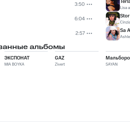
Ter
3:50
Lisa 
Stor
6:04
Cinzi
Sa A
2:57
Ashl
ванные альбомы
ЭКСПОНАТ
GAZ
Мальборо
MIA BOYKA
Zivert
SAYAN