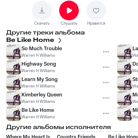
Скачать
Слушать
Нравится
Другие треки альбома
Be Like Home
So Much Trouble
La
Warren H Williams
Wa
Highway Song
Do
Warren H Williams
Wa
Learn My Song
St
Warren H Williams
Wa
Kimberley Queen
M
Warren H Williams
Wa
Be Like Home
Mi
Warren H Williams
Wa
Другие альбомы исполнителя
Where My Heart Is
Country Friends
Be Like Hom