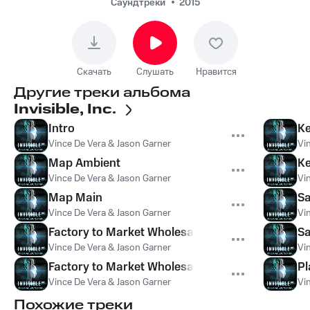
Саундтреки
2015
Скачать
Слушать
Нравится
Другие треки альбома
Invisible, Inc.
Intro
Ke
Vince De Vera & Jason Garner
Vi
Map Ambient
Ke
Vince De Vera & Jason Garner
Vi
Map Main
Sa
Vince De Vera & Jason Garner
Vi
Factory to Market Wholesalers
Sa
Vince De Vera & Jason Garner
Vi
Factory to Market Wholesalers
Pl
Vince De Vera & Jason Garner
Vi
Похожие треки