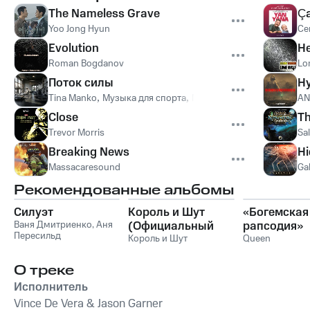
The Nameless Grave
Ç
Yoo Jong Hyun
Ce
Evolution
He
Roman Bogdanov
Lo
Поток силы
Hy
Tina Manko
,
Музыка для спорта
,
Музыка для бега
,
Музыка д
AN
Close
Th
Trevor Morris
Sal
Breaking News
Hi
Massacaresound
Ga
Рекомендованные альбомы
Силуэт
Король и Шут
«Богемская
Ваня Дмитриенко
,
Аня
(Официальный
рапсодия»
Пересильд
саундтрек), Часть
Король и Шут
Queen
1
О треке
Исполнитель
Vince De Vera & Jason Garner