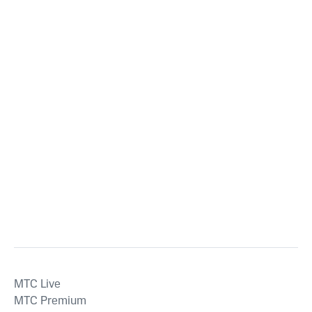
MTС Live
MTС Premium