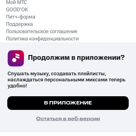
Мой МТС
GOOD’OK
Питч-форма
Поддержка
Пользовательское соглашение
Политика конфиденциальности
Рекомендательные технологии
Продолжим в приложении? 
СКАЧАТЬ ПРИЛОЖЕНИЕ
Слушать музыку, создавать плейлисты, 
наслаждаться персональными миксами теперь 
удобно!
Незаконное потребление наркотических средств,
психотропных веществ, их аналогов причиняет вред здоровью,
Мы используем куки, чтобы на сайте все
В ПРИЛОЖЕНИЕ
их незаконный оборот запрещён и влечёт установленную
работало.
Подробнее
законодательством ответственность.
© 2026 ООО «КИОН».
ПОНЯТНО
Остаться в веб-версии
Все права защищены
18+
Главная
В приложение
Избранное