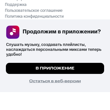
Поддержка
Пользовательское соглашение
Политика конфиденциальности
Рекомендательные технологии
Продолжим в приложении? 
СКАЧАТЬ ПРИЛОЖЕНИЕ
Слушать музыку, создавать плейлисты, 
наслаждаться персональными миксами теперь 
удобно!
Незаконное потребление наркотических средств,
психотропных веществ, их аналогов причиняет вред здоровью,
Мы используем куки, чтобы на сайте все
В ПРИЛОЖЕНИЕ
их незаконный оборот запрещён и влечёт установленную
работало.
Подробнее
законодательством ответственность.
© 2026 ООО «КИОН».
ПОНЯТНО
Остаться в веб-версии
Все права защищены
18+
Главная
В приложение
Избранное