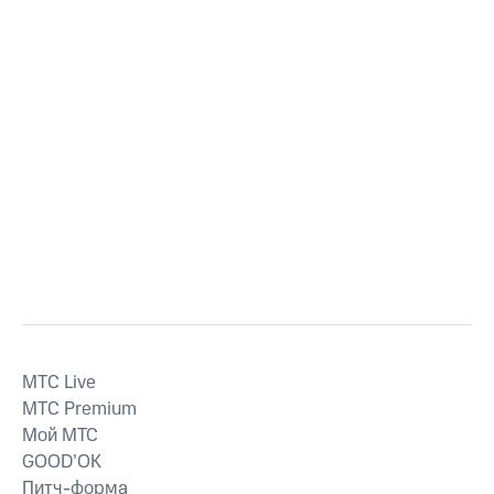
MTС Live
MTС Premium
Мой МТС
GOOD’OK
Питч-форма