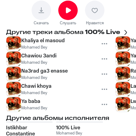
Скачать
Слушать
Нравится
Другие треки альбома
100% Live
Khaliya el masoud
Ya
Mohamed Bey
Mo
Chawiou 3andi
Y
Mohamed Bey
Mo
Na3rad ga3 enasse
Ra
Mohamed Bey
Mo
Chawi khoya
L
Mohamed Bey
Mo
Ya baba
Lw
Mohamed Bey
Mo
Другие альбомы исполнителя
Istikhbar
100% Live
Constantine
Mohamed Bey