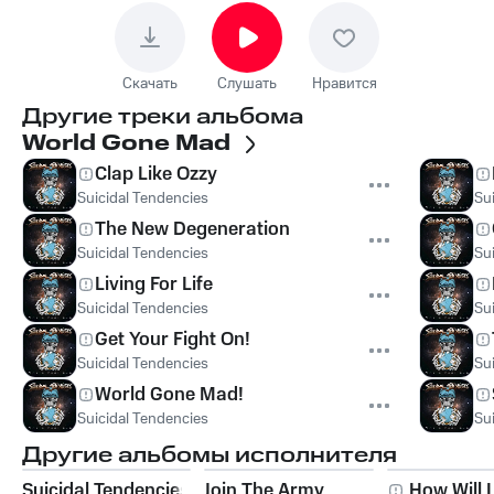
Скачать
Слушать
Нравится
Другие треки альбома
World Gone Mad
Clap Like Ozzy
Suicidal Tendencies
Su
The New Degeneration
Suicidal Tendencies
Su
Living For Life
Suicidal Tendencies
Su
Get Your Fight On!
Suicidal Tendencies
Su
World Gone Mad!
Suicidal Tendencies
Su
Другие альбомы исполнителя
Suicidal Tendencies
Join The Army
How Will 