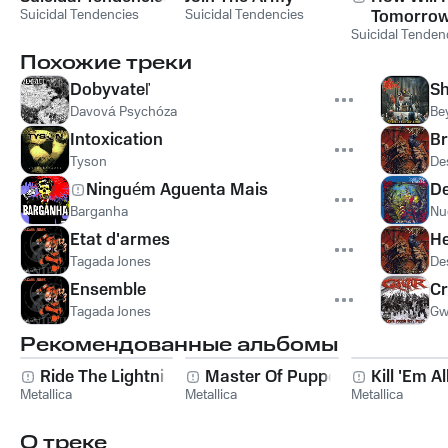
Suicidal Tendencies
Suicidal Tendencies
Tomorrow
Suicidal Tenden
Can't Eve
Today
Похожие треки
Dobyvateľ
Sh
Davová Psychóza
Be
Intoxication
Br
Tyson
De
Ninguém Aguenta Mais
De
Barganha
Nu
Etat d'armes
He
Tagada Jones
De
Ensemble
Cr
Tagada Jones
Gw
Рекомендованные альбомы
Ride The Lightning
Master Of Puppets
Kill 'Em Al
Metallica
Metallica
Metallica
О треке