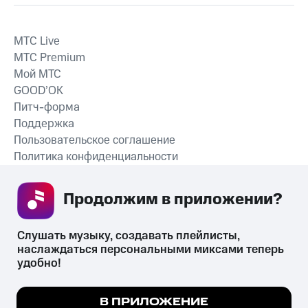
MTС Live
MTС Premium
Мой МТС
GOOD’OK
Питч-форма
Поддержка
Пользовательское соглашение
Политика конфиденциальности
Рекомендательные технологии
Продолжим в приложении? 
СКАЧАТЬ ПРИЛОЖЕНИЕ
Слушать музыку, создавать плейлисты, 
наслаждаться персональными миксами теперь 
удобно!
Незаконное потребление наркотических средств,
психотропных веществ, их аналогов причиняет вред здоровью,
Мы используем куки, чтобы на сайте все
В ПРИЛОЖЕНИЕ
их незаконный оборот запрещён и влечёт установленную