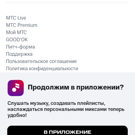
MTС Live
MTС Premium
Мой МТС
GOOD’OK
Питч-форма
Поддержка
Пользовательское соглашение
Политика конфиденциальности
Рекомендательные технологии
Продолжим в приложении? 
СКАЧАТЬ ПРИЛОЖЕНИЕ
Слушать музыку, создавать плейлисты, 
наслаждаться персональными миксами теперь 
удобно!
Незаконное потребление наркотических средств,
психотропных веществ, их аналогов причиняет вред здоровью,
Мы используем куки, чтобы на сайте все
В ПРИЛОЖЕНИЕ
их незаконный оборот запрещён и влечёт установленную