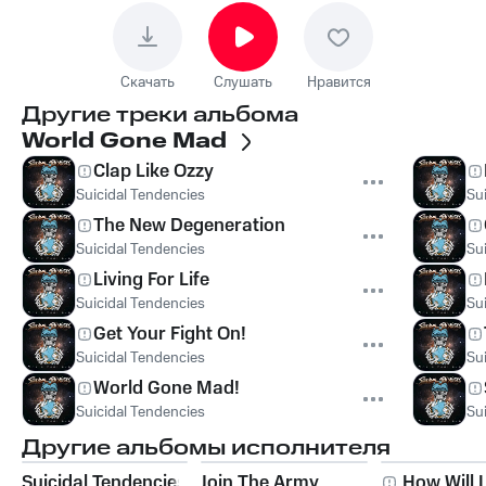
Скачать
Слушать
Нравится
Другие треки альбома
World Gone Mad
Clap Like Ozzy
Suicidal Tendencies
Su
The New Degeneration
Suicidal Tendencies
Su
Living For Life
Suicidal Tendencies
Su
Get Your Fight On!
Suicidal Tendencies
Su
World Gone Mad!
Suicidal Tendencies
Su
Другие альбомы исполнителя
Suicidal Tendencies
Join The Army
How Will 