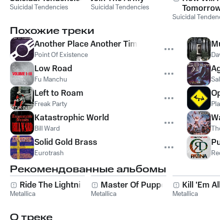
Suicidal Tendencies
Suicidal Tendencies
Tomorrow
Suicidal Tenden
Can't Eve
Today
Похожие треки
Another Place Another Time
M
Point Of Existence
Da
Low Road
Ag
Fu Manchu
Sa
Left to Roam
Op
Freak Party
Pl
Katastrophic World
W
Bill Ward
Th
Solid Gold Brass
P
Eurotrash
Re
Рекомендованные альбомы
Ride The Lightning
Master Of Puppets
Kill 'Em Al
Metallica
Metallica
Metallica
О треке