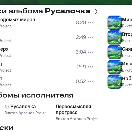
ки альбома
Русалочка
ведомых миров
Мир
3:28
roject
Викто
Вто
2:49
roject
Викто
верх
Сия
3:04
roject
Викто
ц
Их 
2:21
roject
Викто
т
Наб
0:52
roject
Викто
бомы исполнителя
Русалочка
Переосмысляя
прогресс
Виктор Аргонов Project
Виктор Аргонов Project
еки