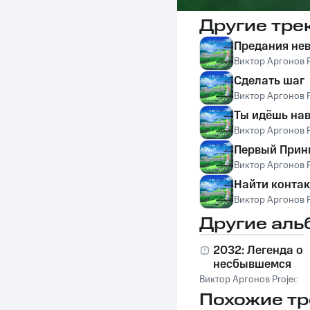
Другие тре
Предания не
Виктор Аргонов P
Сделать шаг
Виктор Аргонов P
Ты идёшь на
Виктор Аргонов P
Первый Прин
Виктор Аргонов P
Найти контак
Виктор Аргонов P
Другие аль
2032: Легенда о
несбывшемся
грядущем
Виктор Аргонов Project
Похожие тр