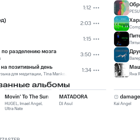
Обре
1:12
PESU
од)
Хар
2:03
Comp
Пит
1:15
Пяты
 по разделению мозга
Дру
3:50
s
Вале
на позитивный день
Маш
1:34
зыка для медитации
,
Tina Manko
,
Спокойная фоновая музыка
Яна 
ванные альбомы
Movin' To The Sun
MATADORA
damage
HUGEL
,
Imael Angel
,
DJ Asul
Kai Angel
Ultra Nate