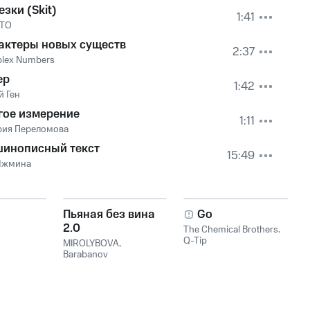
зки (Skit)
1:41
TO
актеры новых существ
2:37
lex Numbers
ер
1:42
й Ген
гое измерение
1:11
рия Переломова
инописный текст
15:49
Яжмина
Пьяная без вина
Go
2.0
The Chemical Brothers
,
Q-Tip
MIROLYBOVA
,
Barabanov