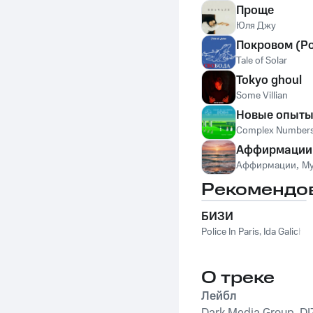
Проще
Юля Джу
Покровом (Р
Tale of Solar
Tokyo ghoul
Some Villian
Новые опыты
Complex Number
Аффирмации 
Аффирмации
,
Му
Рекомендо
БИЗИ
Police In Paris
,
Ida Galich
О треке
Лейбл