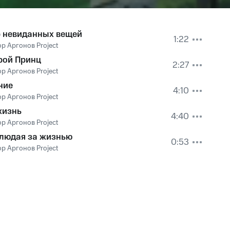
 невиданных вещей
1:22
р Аргонов Project
рой Принц
2:27
р Аргонов Project
ние
4:10
р Аргонов Project
жизнь
4:40
р Аргонов Project
людая за жизнью
0:53
р Аргонов Project