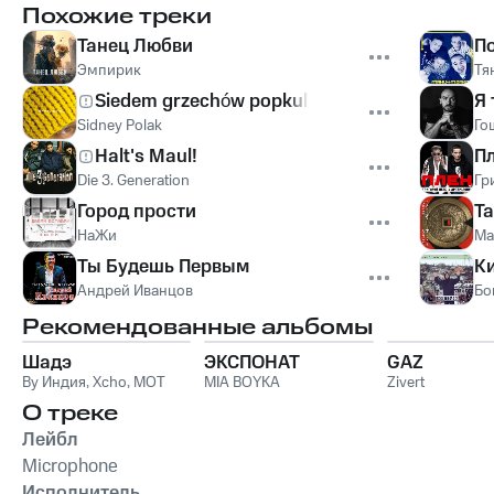
Похожие треки
Танец Любви
По
Эмпирик
Тя
Siedem grzechów popkultury
Я
Sidney Polak
Го
Halt's Maul!
П
Die 3. Generation
Гр
Город прости
Та
НаЖи
Ма
Ты Будешь Первым
Ки
Андрей Иванцов
Бо
Рекомендованные альбомы
Шадэ
ЭКСПОНАТ
GAZ
By Индия
,
Xcho
,
MOT
MIA BOYKA
Zivert
О треке
Лейбл
Microphone
Исполнитель