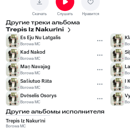
Скачать
Слушать
Нравится
Другие треки альбома
Trepis Iz Nakurīni
Es Eju Nu Latgalis
Kl
Borowa MC
Bo
Kad Nakod
Si
Borowa MC
Bo
Maņ Navajag
La
Borowa MC
Bo
Sašiutuo Rāta
I 
Borowa MC
Bo
Dvēselis Osorys
Vy
Borowa MC
Bo
Другие альбомы исполнителя
Trepis Iz Nakurīni
Borowa MC