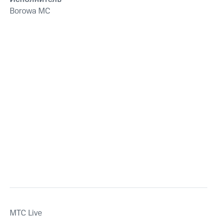
Borowa MC
MTС Live