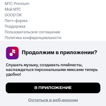
MTС Premium
Мой МТС
GOOD’OK
Питч-форма
Поддержка
Пользовательское соглашение
Политика конфиденциальности
Рекомендательные технологии
Продолжим в приложении? 
СКАЧАТЬ ПРИЛОЖЕНИЕ
Слушать музыку, создавать плейлисты, 
наслаждаться персональными миксами теперь 
удобно!
Незаконное потребление наркотических средств,
психотропных веществ, их аналогов причиняет вред здоровью,
Мы используем куки, чтобы на сайте все
В ПРИЛОЖЕНИЕ
их незаконный оборот запрещён и влечёт установленную
работало.
Подробнее
законодательством ответственность.
© 2026 ООО «КИОН».
ПОНЯТНО
Остаться в веб-версии
Все права защищены
18+