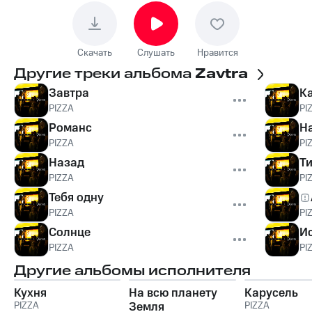
Скачать
Слушать
Нравится
Другие треки альбома
Zavtra
Завтра
К
PIZZA
PI
Романс
Н
PIZZA
PI
Назад
Т
PIZZA
PI
Тебя одну
PIZZA
PI
Солнце
И
PIZZA
PI
Другие альбомы исполнителя
Кухня
На всю планету
Карусель
PIZZA
Земля
PIZZA