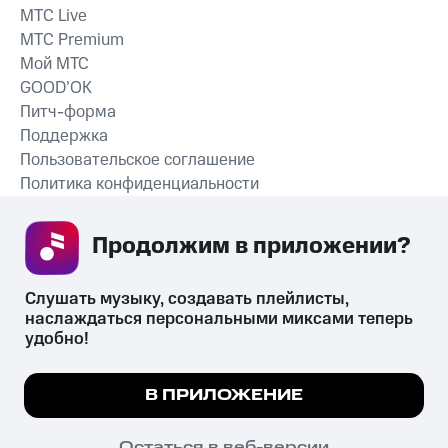
MTС Live
MTС Premium
Мой МТС
GOOD’OK
Питч-форма
Поддержка
Пользовательское соглашение
Политика конфиденциальности
Рекомендательные технологии
Продолжим в приложении? 
СКАЧАТЬ ПРИЛОЖЕНИЕ
Слушать музыку, создавать плейлисты, 
наслаждаться персональными миксами теперь 
удобно!
Незаконное потребление наркотических средств,
психотропных веществ, их аналогов причиняет вред здоровью,
Мы используем куки, чтобы на сайте все
В ПРИЛОЖЕНИЕ
их незаконный оборот запрещён и влечёт установленную
работало.
Подробнее
законодательством ответственность.
© 2026 ООО «КИОН».
ПОНЯТНО
Остаться в веб-версии