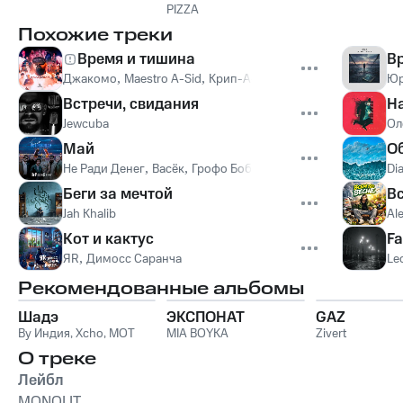
PIZZA
Похожие треки
Время и тишина
В
Джакомо
,
Maestro A-Sid
,
Крип-А-Крип
,
KREC
,
Sadman (Нев
Ю
Встречи, свидания
Н
Jewcuba
Ол
Май
О
Не Ради Денег
,
Васёк
,
Грофо Бобров
Di
Беги за мечтой
Вс
Jah Khalib
Al
Кот и кактус
Fa
ЯR
,
Димосс Саранча
Leo
Рекомендованные альбомы
Шадэ
ЭКСПОНАТ
GAZ
By Индия
,
Xcho
,
MOT
MIA BOYKA
Zivert
О треке
Лейбл
MONOLIT