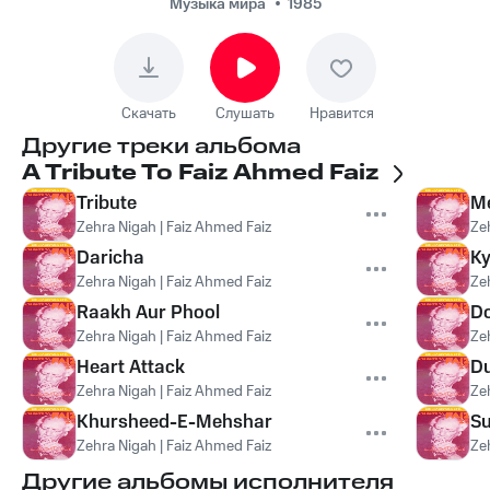
Музыка мира
1985
Скачать
Слушать
Нравится
Другие треки альбома
A Tribute To Faiz Ahmed Faiz
Tribute
Me
Zehra Nigah | Faiz Ahmed Faiz
Ze
Daricha
Ky
Zehra Nigah | Faiz Ahmed Faiz
Ze
Raakh Aur Phool
Do
Zehra Nigah | Faiz Ahmed Faiz
Ze
Heart Attack
D
Zehra Nigah | Faiz Ahmed Faiz
Ze
Khursheed-E-Mehshar
Su
Zehra Nigah | Faiz Ahmed Faiz
Ze
Другие альбомы исполнителя