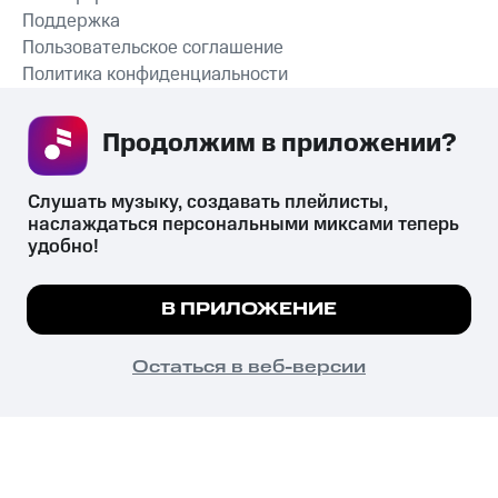
Поддержка
Пользовательское соглашение
Политика конфиденциальности
Рекомендательные технологии
Продолжим в приложении? 
СКАЧАТЬ ПРИЛОЖЕНИЕ
Слушать музыку, создавать плейлисты, 
наслаждаться персональными миксами теперь 
удобно!
Незаконное потребление наркотических средств,
психотропных веществ, их аналогов причиняет вред здоровью,
Мы используем куки, чтобы на сайте все
В ПРИЛОЖЕНИЕ
их незаконный оборот запрещён и влечёт установленную
работало.
Подробнее
законодательством ответственность.
© 2026 ООО «КИОН».
ПОНЯТНО
Остаться в веб-версии
Все права защищены
18+
Главная
В приложение
Избранное