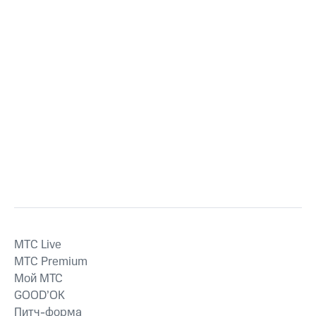
MTС Live
MTС Premium
Мой МТС
GOOD’OK
Питч-форма