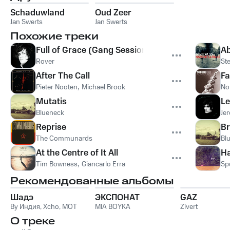
Schaduwland
Oud Zeer
Jan Swerts
Jan Swerts
Похожие треки
Full of Grace (Gang Sessions)
Ab
Rover
St
After The Call
Fa
Pieter Nooten
,
Michael Brook
No 
Mutatis
Le
Blueneck
Je
Reprise
Br
The Communards
Bl
At the Centre of It All
Ha
Tim Bowness
,
Giancarlo Erra
Sp
Рекомендованные альбомы
Шадэ
ЭКСПОНАТ
GAZ
By Индия
,
Xcho
,
MOT
MIA BOYKA
Zivert
О треке