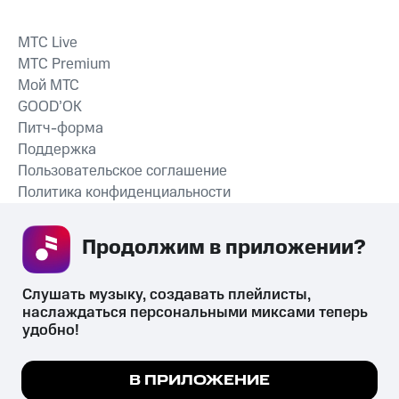
MTС Live
MTС Premium
Мой МТС
GOOD’OK
Питч-форма
Поддержка
Пользовательское соглашение
Политика конфиденциальности
Рекомендательные технологии
Продолжим в приложении? 
СКАЧАТЬ ПРИЛОЖЕНИЕ
Слушать музыку, создавать плейлисты, 
наслаждаться персональными миксами теперь 
удобно!
Незаконное потребление наркотических средств,
психотропных веществ, их аналогов причиняет вред здоровью,
Мы используем куки, чтобы на сайте все
В ПРИЛОЖЕНИЕ
их незаконный оборот запрещён и влечёт установленную
работало.
Подробнее