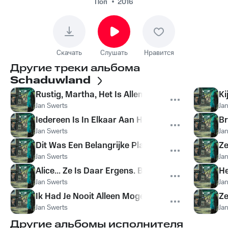
Поп
2016
Скачать
Слушать
Нравится
Другие треки альбома
Schaduwland
Rustig, Martha, Het Is Allemaal Voorbij. Er Is Ge
Ki
Jan Swerts
Ja
Iedereen Is In Elkaar Aan Het Storten, Sara. Ieder
Br
Jan Swerts
Ja
Dit Was Een Belangrijke Plaats In Hun Leven, Clai
Ze
Jan Swerts
Ja
Alice... Ze Is Daar Ergens. Buiten In Het Moeras.
He
Jan Swerts
Ja
Ik Had Je Nooit Alleen Mogen Laten, Becky.
Ze
Jan Swerts
Ja
Другие альбомы исполнителя