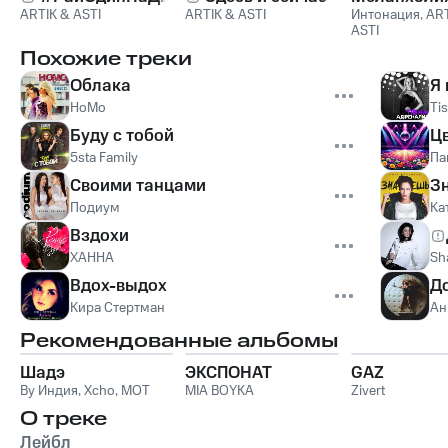
ARTIK & ASTI
ARTIK & ASTI
Интонация
,
ART
ASTI
Похожие треки
Облака
Я 
НоМо
Ti
Буду с тобой
Ц
5sta Family
Па
Своими танцами
З
Подиум
Ка
Вздохи
ХАННА
Sh
Вдох-выдох
Д
Кира Стертман
Ан
Рекомендованные альбомы
Шадэ
ЭКСПОНАТ
GAZ
By Индия
,
Xcho
,
MOT
MIA BOYKA
Zivert
О треке
Лейбл