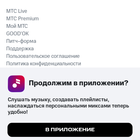
MTС Live
MTС Premium
Мой МТС
GOOD’OK
Питч-форма
Поддержка
Пользовательское соглашение
Политика конфиденциальности
Рекомендательные технологии
Продолжим в приложении? 
СКАЧАТЬ ПРИЛОЖЕНИЕ
Слушать музыку, создавать плейлисты, 
наслаждаться персональными миксами теперь 
удобно!
Незаконное потребление наркотических средств,
психотропных веществ, их аналогов причиняет вред здоровью,
Мы используем куки, чтобы на сайте все
В ПРИЛОЖЕНИЕ
их незаконный оборот запрещён и влечёт установленную
работало.
Подробнее
законодательством ответственность.