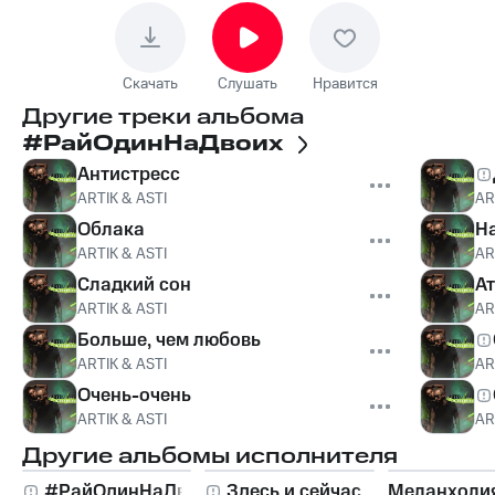
Скачать
Слушать
Нравится
Другие треки альбома
#РайОдинНаДвоих
Антистресс
ARTIK & ASTI
AR
Облака
Н
ARTIK & ASTI
AR
Сладкий сон
А
ARTIK & ASTI
AR
Больше, чем любовь
ARTIK & ASTI
AR
Очень-очень
ARTIK & ASTI
AR
Другие альбомы исполнителя
#РайОдинНаДвоих
Здесь и сейчас
Меланхоли