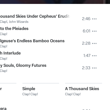
ousand Skies Under Cepheus’ Erudite Eyes
2:46
 Clap!
,
John Wizards
to the Pleiades
6:01
 Clap!
elgeuse’s Endless Bamboo Oceans
2:28
 Clap!
h Interlude
1:47
 Clap!
y Souls, Gloomy Futures
2:33
 Clap!
r
Simple
A Thousand Skies
Clap! Clap!
Clap! Clap!
rera