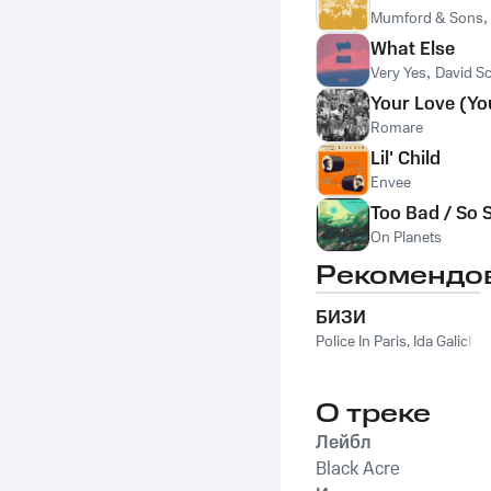
Mumford & Sons
What Else
Very Yes
,
David S
Your Love (Yo
Romare
Lil' Child
Envee
Too Bad / So 
On Planets
Рекомендо
БИЗИ
Police In Paris
,
Ida Galich
О треке
Лейбл
Black Acre