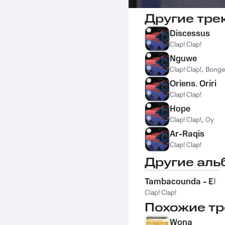
Другие тре
Discessus
Clap! Clap!
Nguwe
Clap! Clap!
,
Bonge
Oriens. Oriri
Clap! Clap!
Hope
Clap! Clap!
,
Oy
Ar-Raqis
Clap! Clap!
Другие аль
Tambacounda - EP
Clap! Clap!
Похожие тр
Wona