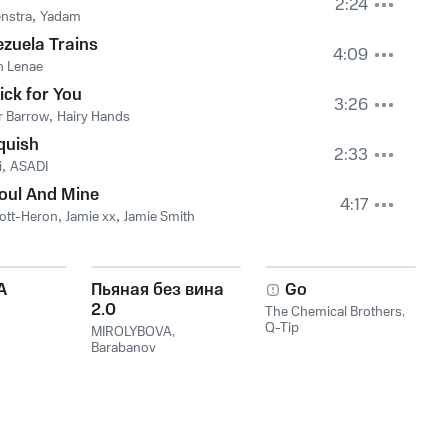
2:24
nstra
,
Yadam
zuela Trains
4:09
n Lenae
ick for You
3:26
r Barrow
,
Hairy Hands
quish
2:33
i
,
ASADI
oul And Mine
4:17
cott-Heron
,
Jamie xx
,
Jamie Smith
A
Пьяная без вина
Go
2.0
The Chemical Brothers
,
Q-Tip
MIROLYBOVA
,
Barabanov