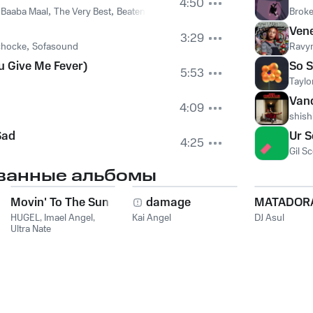
4:50
,
Baaba Maal
,
The Very Best
,
Beatenberg
,
Jack Garratt
Broke
Vene
3:29
chocke
,
Sofasound
Ravy
u Give Me Fever)
So S
5:53
Taylo
Van
4:09
shish
Sad
Ur S
4:25
Gil S
ванные альбомы
Movin' To The Sun
damage
MATADOR
HUGEL
,
Imael Angel
,
Kai Angel
DJ Asul
Ultra Nate