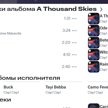
ки альбома
A Thousand Skies
A Th
1:31
Clap!
Ode 
3:24
ziwe Mabandla
Clap!
Bet
2:20
Clap!
Witc
4:10
Clap!
Rain
2:40
Clap!
бомы исполнителя
Buck
Tayi Bebba
Camo Feve
Clap! Clap!
Clap! Clap!
Clap! Clap!
еки
Car