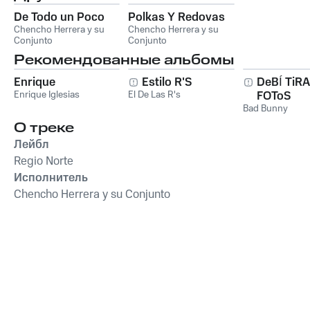
De Todo un Poco
Polkas Y Redovas
Chencho Herrera y su
Chencho Herrera y su
Conjunto
Conjunto
Рекомендованные альбомы
Enrique
Estilo R'S
DeBÍ TiR
Enrique Iglesias
El De Las R's
FOToS
Bad Bunny
О треке
Лейбл
Regio Norte
Исполнитель
Chencho Herrera y su Conjunto