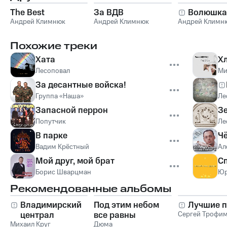
The Best
За ВДВ
Волюшка
Андрей Климнюк
Андрей Климнюк
Андрей Климн
Похожие треки
Хата
Х
Лесоповал
Ми
За десантные войска!
Группа «Наша»
Ле
Запасной перрон
З
Попутчик
Ле
В парке
Ч
Вадим Крёстный
Ал
Мой друг, мой брат
Сп
Борис Шварцман
Юр
Рекомендованные альбомы
Владимирский
Под этим небом
Лучшие п
централ
все равны
Сергей Трофи
Михаил Круг
Дюма