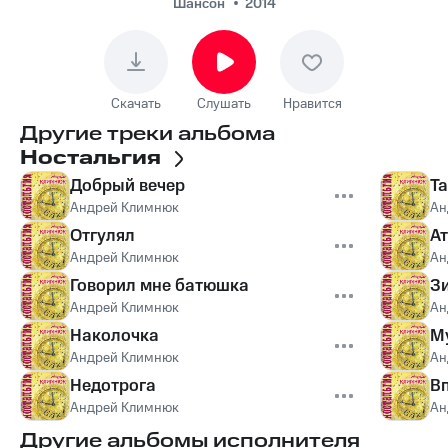
Шансон
2014
Скачать
Слушать
Нравится
Другие треки альбома
Ностальгия
Добрый вечер
Т
Андрей Климнюк
Ан
Отгулял
А
Андрей Климнюк
Ан
Говорил мне батюшка
З
Андрей Климнюк
Ан
Наколочка
М
Андрей Климнюк
Ан
Недотрога
В
Андрей Климнюк
Ан
Другие альбомы исполнителя