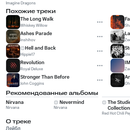
Imagine Dragons
Похожие треки
The Long Walk
Fa
Whiskey Willow
Sh
Ashes Parade
La
inshihov
Ze
Hell and Back
St
Hippie17
St
Revolution
I
Royal Deluxe
Za
Stronger Than Before
An
John Coggins
Oh
Рекомендованные альбомы
Nirvana
Nevermind
The Studi
Nirvana
Nirvana
Collection
Red Hot Chili P
О треке
Лейбл