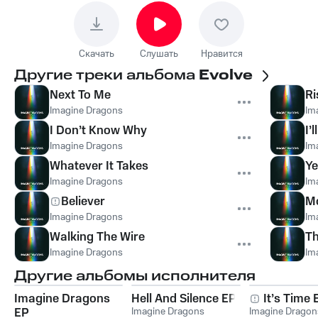
Скачать
Слушать
Нравится
Другие треки альбома
Evolve
Next To Me
Ri
Imagine Dragons
Im
I Don’t Know Why
I’
Imagine Dragons
Im
Whatever It Takes
Ye
Imagine Dragons
Im
Believer
Mo
Imagine Dragons
Im
Walking The Wire
T
Imagine Dragons
Im
Другие альбомы исполнителя
Imagine Dragons
Hell And Silence EP
It’s Time 
EP
Imagine Dragons
Imagine Dragon