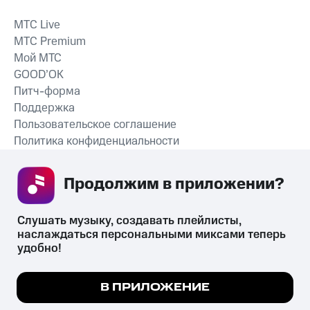
MTС Live
MTС Premium
Мой МТС
GOOD’OK
Питч-форма
Поддержка
Пользовательское соглашение
Политика конфиденциальности
Рекомендательные технологии
Продолжим в приложении? 
СКАЧАТЬ ПРИЛОЖЕНИЕ
Слушать музыку, создавать плейлисты, 
наслаждаться персональными миксами теперь 
удобно!
Незаконное потребление наркотических средств,
психотропных веществ, их аналогов причиняет вред здоровью,
Мы используем куки, чтобы на сайте все
В ПРИЛОЖЕНИЕ
их незаконный оборот запрещён и влечёт установленную
работало.
Подробнее
законодательством ответственность.