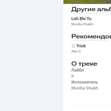
Другие аль
Loh Bhi Tu
Muniba Shaikh
Рекомендо
Trick
Alex G
О треке
Лейбл
K
Исполнитель
Muniba Shaikh