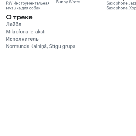
Bunny Wrote
Расслабляющая
RW Инструментальная
Души (Соло
Saxophone
,
Jaz
музыка для собак
Saxophone
,
Хо
музыка для собак,
Лаунж)
звуки для ума и
успокаивающие и
О треке
успокаивающие
Лейбл
звуки для
Mikrofona Ieraksti
животных,
Исполнитель
антистрессовая
терапия,
Normunds Kalniņš, Stīgu grupa
преодоление
беспокойства,
успокаивающее
фортепиано