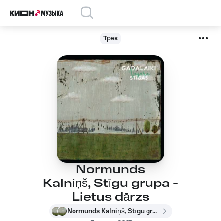
Трек
Normunds
Kalniņš, Stīgu grupa -
Lietus dārzs
Normunds Kalniņš, Stīgu grupa