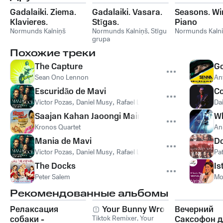
Gadalaiki. Ziema.
Gadalaiki. Vasara.
Seasons. Win
Klavieres.
Stīgas.
Piano
Normunds Kalniņš
Normunds Kalniņš
,
Stīgu
Normunds Kaln
grupa
Похожие треки
The Capture
Go
Sean Ono Lennon
An
Escuridão de Mavi
C
Victor Pozas
,
Daniel Musy
,
Rafael Langoni
Da
Saajan Kahan Jaoongi Main (Beloved, Where Wou
W
Kronos Quartet
An
Mania de Mavi
Do
Victor Pozas
,
Daniel Musy
,
Rafael Langoni
Pat
The Docks
Is
Peter Salem
Mo
Рекомендованные альбомы
Релаксация
Your Bunny Wrote
Вечерний
собаки -
Tiktok Remixer
,
Your
Саксофон д