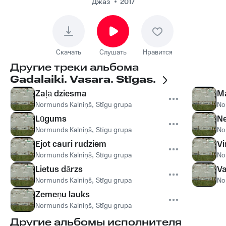
Джаз
2017
Скачать
Слушать
Нравится
Другие треки альбома
Gadalaiki. Vasara. Stīgas.
Zaļā dziesma
Ma
Normunds Kalniņš
,
Stīgu grupa
No
Lūgums
Ne
Normunds Kalniņš
,
Stīgu grupa
No
Ejot cauri rudziem
Vi
Normunds Kalniņš
,
Stīgu grupa
No
Lietus dārzs
Va
Normunds Kalniņš
,
Stīgu grupa
No
Zemeņu lauks
Normunds Kalniņš
,
Stīgu grupa
Другие альбомы исполнителя