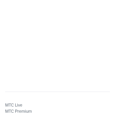
MTС Live
MTС Premium