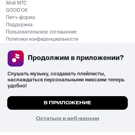
Мой МТС
GOOD’OK
Питч-форма
Поддержка
Пользовательское соглашение
Политика конфиденциальности
Рекомендательные технологии
Продолжим в приложении? 
СКАЧАТЬ ПРИЛОЖЕНИЕ
Слушать музыку, создавать плейлисты, 
наслаждаться персональными миксами теперь 
удобно!
Незаконное потребление наркотических средств,
психотропных веществ, их аналогов причиняет вред здоровью,
Мы используем куки, чтобы на сайте все
В ПРИЛОЖЕНИЕ
их незаконный оборот запрещён и влечёт установленную
работало.
Подробнее
законодательством ответственность.
© 2026 ООО «КИОН».
ПОНЯТНО
Остаться в веб-версии
Все права защищены
18+
Главная
В приложение
Избранное