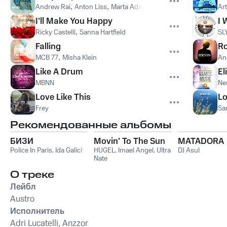
Andrew Rai
,
Anton Liss
,
Marta Adamchuk
Ar
I'll Make You Happy
I
Ricky Castelli
,
Sanna Hartfield
SL
Falling
Ro
MCB 77
,
Misha Klein
An
Like A Drum
El
MBNN
Ne
Love Like This
Lo
Frey
Sa
Рекомендованные альбомы
БИЗИ
Movin' To The Sun
MATADORA
Police In Paris
,
Ida Galich
HUGEL
,
Imael Angel
,
Ultra
DJ Asul
Nate
О треке
Лейбл
Austro
Исполнитель
Adri Lucatelli, Anzzor