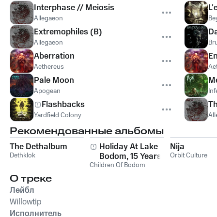
Interphase // Meiosis
L'
Allegaeon
Be
Extremophiles (B)
D
Allegaeon
Bru
Aberration
En
Aethereus
Ae
Pale Moon
Me
Apogean
Inf
Flashbacks
Th
Yardfield Colony
Al
Рекомендованные альбомы
The Dethalbum
Holiday At Lake
Nija
Dethklok
Bodom, 15 Years of
Orbit Culture
Children Of Bodom
Wasted Youth
О треке
Лейбл
Willowtip
Исполнитель