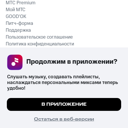
MTС Premium
Мой МТС
GOOD’OK
Питч-форма
Поддержка
Пользовательское соглашение
Политика конфиденциальности
Рекомендательные технологии
Продолжим в приложении? 
СКАЧАТЬ ПРИЛОЖЕНИЕ
Слушать музыку, создавать плейлисты, 
наслаждаться персональными миксами теперь 
удобно!
Незаконное потребление наркотических средств,
психотропных веществ, их аналогов причиняет вред здоровью,
Мы используем куки, чтобы на сайте все
В ПРИЛОЖЕНИЕ
их незаконный оборот запрещён и влечёт установленную
работало.
Подробнее
законодательством ответственность.
© 2026 ООО «КИОН».
ПОНЯТНО
Остаться в веб-версии
Все права защищены
18+
Главная
В приложение
Избранное