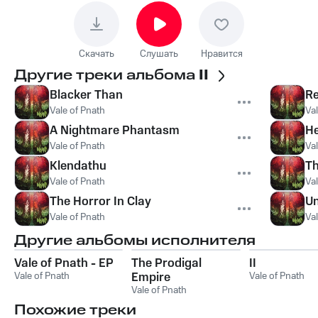
Скачать
Слушать
Нравится
Другие треки альбома
II
Blacker Than
R
Vale of Pnath
Val
A Nightmare Phantasm
He
Vale of Pnath
Val
Klendathu
Th
Vale of Pnath
Val
The Horror In Clay
Un
Vale of Pnath
Val
Другие альбомы исполнителя
Vale of Pnath - EP
The Prodigal
II
Vale of Pnath
Empire
Vale of Pnath
Vale of Pnath
Похожие треки