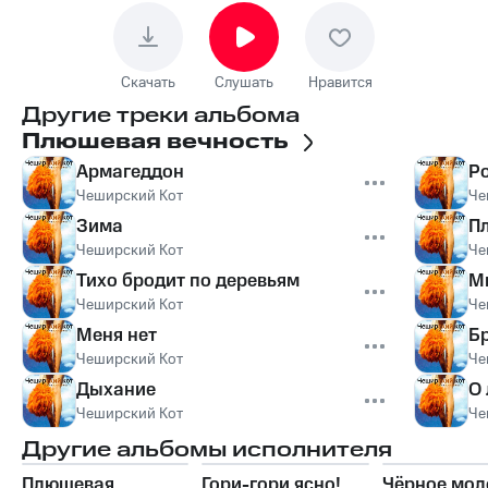
Скачать
Слушать
Нравится
Другие треки альбома
Плюшевая вечность
Армагеддон
Р
Чеширский Кот
Че
Зима
П
Чеширский Кот
Че
Тихо бродит по деревьям
М
Чеширский Кот
Че
Меня нет
Б
Чеширский Кот
Че
Дыхание
О
Чеширский Кот
Че
Другие альбомы исполнителя
Плюшевая
Гори-гори ясно!
Чёрное мол