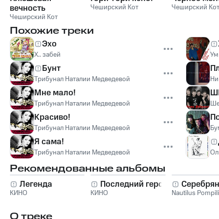
вечность
Чеширский Кот
Чеширский Ко
Чеширский Кот
Похожие треки
Эхо
Х.. забей
Ум
Бунт
П
Трибунал Наталии Медведевой
Ни
Мне мало!
Ш
Трибунал Наталии Медведевой
Ше
Красиво!
П
Трибунал Наталии Медведевой
Бу
Я сама!
Трибунал Наталии Медведевой
Ол
Рекомендованные альбомы
Легенда
Последний герой
Серебрян
КИНО
КИНО
Nautilus Pompil
О треке