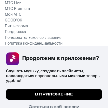
MTС Live
MTС Premium
Мой МТС
GOOD’OK
Питч-форма
Поддержка
Пользовательское соглашение
Политика конфиденциальности
Рекомендательные технологии
Продолжим в приложении? 
СКАЧАТЬ ПРИЛОЖЕНИЕ
Слушать музыку, создавать плейлисты, 
наслаждаться персональными миксами теперь 
удобно!
Незаконное потребление наркотических средств,
психотропных веществ, их аналогов причиняет вред здоровью,
Мы используем куки, чтобы на сайте все
В ПРИЛОЖЕНИЕ
их незаконный оборот запрещён и влечёт установленную
работало.
Подробнее
законодательством ответственность.
© 2026 ООО «КИОН».
ПОНЯТНО
Остаться в веб-версии